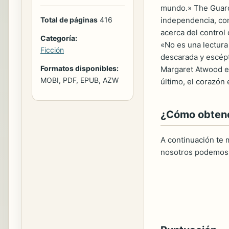
mundo.» The Guardi
independencia, con
Total de páginas
416
acerca del contro
Categoría:
«No es una lectura 
Ficción
descarada y escépt
Formatos disponibles:
Margaret Atwood es
MOBI, PDF, EPUB, AZW
último, el corazón
¿Cómo obtener
A continuación te m
nosotros podemos 