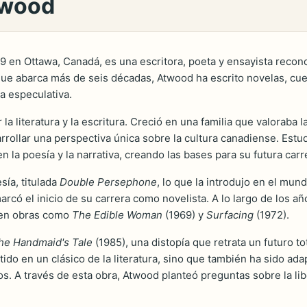
twood
9 en Ottawa, Canadá, es una escritora, poeta y ensayista recon
 que abarca más de seis décadas, Atwood ha escrito novelas, cu
ra especulativa.
 literatura y la escritura. Creció en una familia que valoraba 
rrollar una perspectiva única sobre la cultura canadiense. Est
la poesía y la narrativa, creando las bases para su futura carrer
sía, titulada
Double Persephone
, lo que la introdujo en el mun
marcó el inicio de su carrera como novelista. A lo largo de los
e en obras como
The Edible Woman
(1969) y
Surfacing
(1972).
he Handmaid's Tale
(1985), una distopía que retrata un futuro t
ido en un clásico de la literatura, sino que también ha sido ada
cos. A través de esta obra, Atwood planteó preguntas sobre la libe