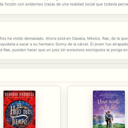
 ficción con evidentes trazas de una realidad social que todavía perv
años ha vivido demasiado. Ahora está en Oaxaca, México. Rae, de la qu
ayudarla a sacar a su hermano Sonny de la cárcel. El joven fue atrapad
erá Rae, pueden hacer que un juez sin excesivos escrúpulos le ponga en
a que «trabajaba» Sonny cree que les ha estafado y se ha hecho encerra