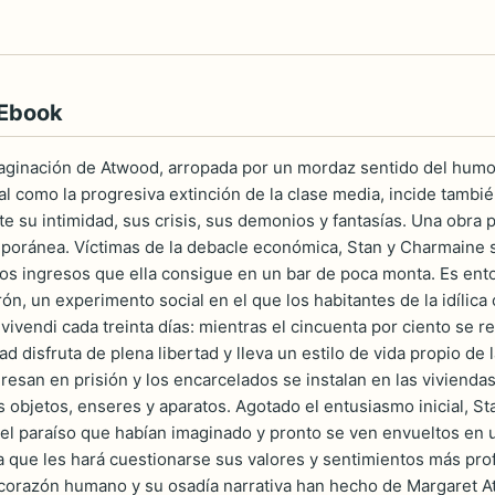
 Ebook
ginación de Atwood, arropada por un mordaz sentido del humor, 
l como la progresiva extinción de la clase media, incide tambié
te su intimidad, sus crisis, sus demonios y fantasías. Una obra
mporánea. Víctimas de la debacle económica, Stan y Charmaine s
sos ingresos que ella consigue en un bar de poca monta. Es en
rón, un experimento social en el que los habitantes de la idílic
ivendi cada treinta días: mientras el cincuenta por ciento se r
tad disfruta de plena libertad y lleva un estilo de vida propio d
ingresan en prisión y los encarcelados se instalan en las vivien
 objetos, enseres y aparatos. Agotado el entusiasmo inicial, S
 el paraíso que habían imaginado y pronto se ven envueltos en 
ria que les hará cuestionarse sus valores y sentimientos más pro
corazón humano y su osadía narrativa han hecho de Margaret A