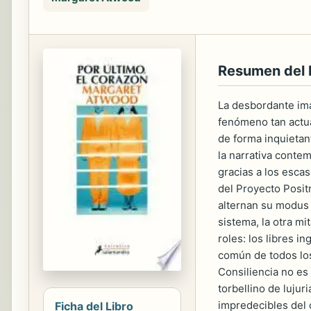
Resumen del
La desbordante ima
fenómeno tan actua
de forma inquietan
la narrativa conte
gracias a los esca
del Proyecto Posit
alternan su modus v
sistema, la otra mi
roles: los libres 
común de todos los
Consiliencia no es
torbellino de luju
impredecibles del 
Ficha del Libro