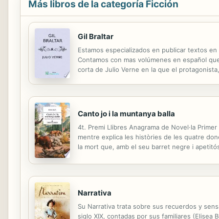
Más libros de la categoría Ficción
Gil Braltar
Estamos especializados en publicar textos en
Contamos con mas volúmenes en español que cua
corta de Julio Verne en la que el protagonist
mono y encabezará la rebelión de los simios gi
Canto jo i la muntanya balla
4t. Premi Llibres Anagrama de Novel·la Primer 
mentre explica les històries de les quatre done
la mort que, amb el seu barret negre i apetitós
paraula dones i homes, fantasmes i dones d’aig
Narrativa
Su Narrativa trata sobre sus recuerdos y sensac
siglo XIX, contadas por sus familiares (Elisea