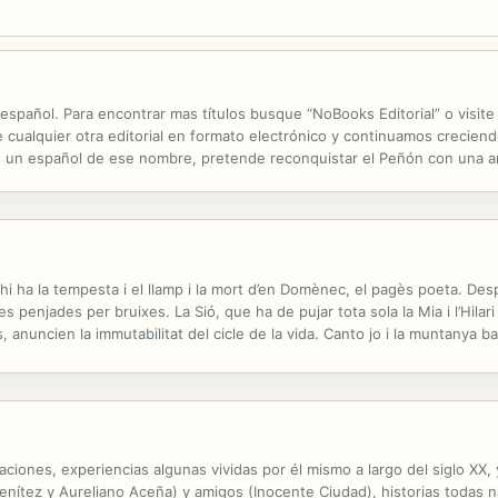
 español. Para encontrar mas títulos busque “NoBooks Editorial” o vis
lquier otra editorial en formato electrónico y continuamos creciendo. 
a, un español de ese nombre, pretende reconquistar el Peñón con una ar
braltareños contra los invasores ingleses. Verdad es que la idea no...
hi ha la tempesta i el llamp i la mort d’en Domènec, el pagès poeta. Desp
s penjades per bruixes. La Sió, que ha de pujar tota sola la Mia i l’Hilar
, anuncien la immutabilitat del cicle de la vida. Canto jo i la muntanya b
ua, núvols i bolets, gossos i cabirols que...
iones, experiencias algunas vividas por él mismo a largo del siglo XX, y
 Benítez y Aureliano Aceña) y amigos (Inocente Ciudad), historias todas 