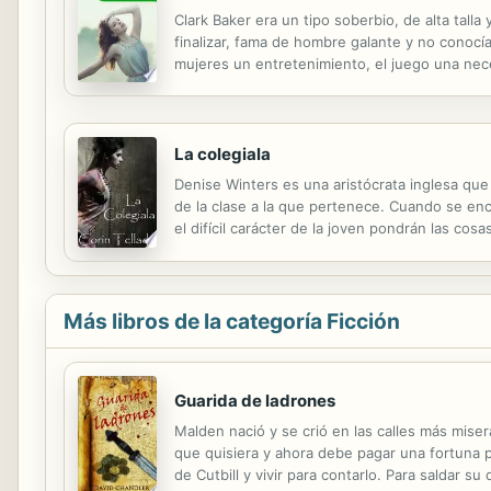
Clark Baker era un tipo soberbio, de alta talla 
finalizar, fama de hombre galante y no conocía 
mujeres un entretenimiento, el juego una nece
en la borda de aquel buque en el cual había s
La colegiala
Denise Winters es una aristócrata inglesa que 
de la clase a la que pertenece. Cuando se enc
el difícil carácter de la joven pondrán las cosa
Más libros de la categoría Ficción
Guarida de ladrones
Malden nació y se crió en las calles más mise
que quisiera y ahora debe pagar una fortuna p
de Cutbill y vivir para contarlo. Para saldar 