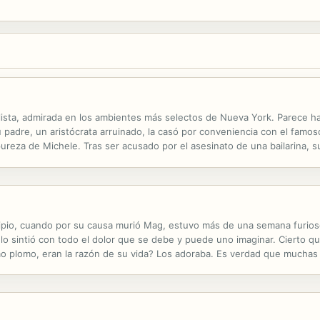
ista, admirada en los ambientes más selectos de Nueva York. Parece hab
 padre, un aristócrata arruinado, la casó por conveniencia con el famoso
 pureza de Michele. Tras ser acusado por el asesinato de una bailarina,
ra, tras cinco años de separación, Kirk vuelve reclamando sus derechos
cipio, cuando por su causa murió Mag, estuvo más de una semana furioso
o sintió con todo el dolor que se debe y puede uno imaginar. Cierto que
mo plomo, eran la razón de su vida? Los adoraba. Es verdad que muchas v
y daría una patada en las posaderas del fastidioso Burt....