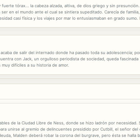
y fuerte tórax... la cabeza alzada, altiva, de dios griego y sin presunció
ser en el mundo ante el cual se sintiera supeditado. Carecía de familia, l
sidad casi física y los viajes por mar lo entusiasmaban en grado sumo. 
acado pasaje con objeto de entretenerse unos días......
acaba de salir del internado donde ha pasado toda su adolescencia; por 
uentra con Jack, un orgulloso periodista de sociedad, queda fascinada 
s muy difíciles a su historia de amor.
rables de la Ciudad Libre de Ness, donde se hizo ladrón por necesidad.
ara unirse al gremio de delincuentes presidido por Cutbill, el señor de
su deuda, Malden deberá robar la corona del burgrave, pero ésta se halla 