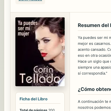
Resumen del
Ya puedes ser mi m
mejor es casarnos.
acento cansado. Co
eso en otra ocasión
Hace un siglo que 
siempre una apasi
sí correspondía."
¿Cómo obtener
Ficha del Libro
A continuación te m
nosotros podemos 
Total de páginas
200