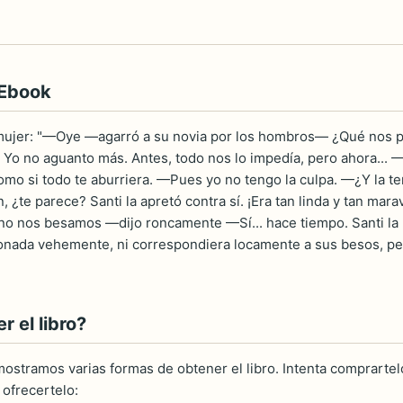
 Ebook
ujer: "—Oye —agarró a su novia por los hombros— ¿Qué nos pasa
 Yo no aguanto más. Antes, todo nos lo impedía, pero ahora...
mo si todo te aburriera. —Pues yo no tengo la culpa. —¿Y la 
, ¿te parece? Santi la apretó contra sí. ¡Era tan linda y tan mara
no nos besamos —dijo roncamente —Sí... hace tiempo. Santi la 
onada vehemente, ni correspondiera locamente a sus besos, pe
 el libro?
ostramos varias formas de obtener el libro. Intenta comprartelo
ofrecertelo: