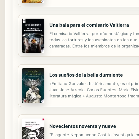
hambrientos que desgarrarían el alma de cualqui
Una bala para el comisario Valtierra
El comisario Valtierra, porteño nostálgico y t
todas las torturas y los asesinatos en los qu
camaradas. Entre los miembros de la organizaci
una ejecución. Su decisión revolucionaria tro
Los sueños de la bella durmiente
«Emiliano González, históricamente, es el pri
Juan José Arreola, Carlos Fuentes, María Elvi
literatura mágica.» Augusto Monterroso fragme
de los simbolistas a los callejones tenebrosos 
Novecientos noventa y nueve
"El agente Nepomuceno Castilla investiga la mu