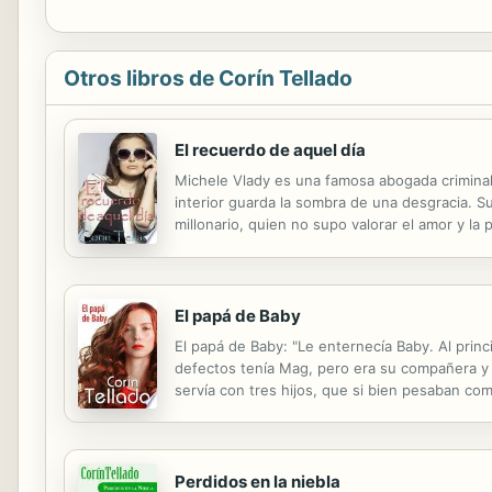
Otros libros de Corín Tellado
El recuerdo de aquel día
Michele Vlady es una famosa abogada criminal
interior guarda la sombra de una desgracia. Su
millonario, quien no supo valorar el amor y la
corazón y su matrimonio ya estaban rotos. Aho
El papá de Baby
El papá de Baby: "Le enternecía Baby. Al prin
defectos tenía Mag, pero era su compañera y l
servía con tres hijos, que si bien pesaban co
ventana, mandaría al diablo a la sesuda Peggy 
Perdidos en la niebla