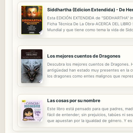
Siddhartha (Edicion Extendida) - De H
Esta EDICIÓN EXTENDIDA de "SIDDHARTHA" incl
Ficha Técnica De La Obra-ACERCA DEL LIBRO S
Mundial y que tiene como tema la vida de Si
forma de vida. Originalmente escrita en alemán
Los mejores cuentos de Dragones
Descubra los mejores cuentos de Dragones. Ho
antigüedad han estado muy presentes en la cu
los dragones como entes malignos que represe
Mientras que para unos son la interpretación de
Las cosas por su nombre
Este libro está pensado para que padres, mad
fácil de entender; sin prejuicios, tabúes ni s
que apuestan por la igualdad de género. Y es
entre hombres y mujeres, y aprender desde mu