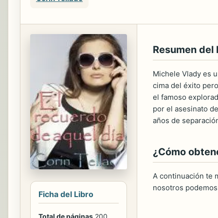
Resumen del
Michele Vlady es u
cima del éxito per
el famoso explorado
por el asesinato d
años de separació
¿Cómo obtener
A continuación te m
nosotros podemos 
Ficha del Libro
Total de páginas
200