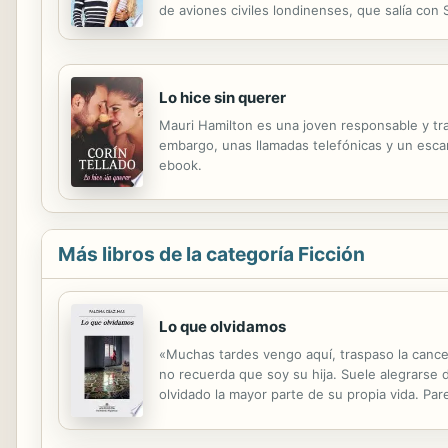
de aviones civiles londinenses, que salía con
enamoró de verdad. Apreciaba, podía profesar
Lo hice sin querer
Mauri Hamilton es una joven responsable y tr
embargo, unas llamadas telefónicas y un esca
ebook.
Más libros de la categoría Ficción
Lo que olvidamos
«Muchas tardes vengo aquí, traspaso la cancel
no recuerda que soy su hija. Suele alegrarse
olvidado la mayor parte de su propia vida. P
sentamos juntas se ha ido desarrollando entre