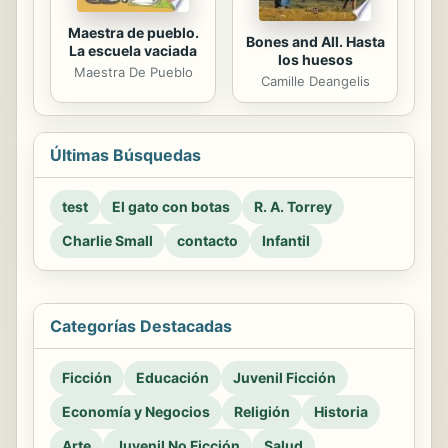
Maestra de pueblo.
Bones and All. Hasta
La escuela vaciada
los huesos
Maestra De Pueblo
Camille Deangelis
Últimas Búsquedas
test
El gato con botas
R. A. Torrey
Charlie Small
contacto
Infantil
Categorías Destacadas
Ficción
Educación
Juvenil Ficción
Economía y Negocios
Religión
Historia
Arte
Juvenil No Ficción
Salud