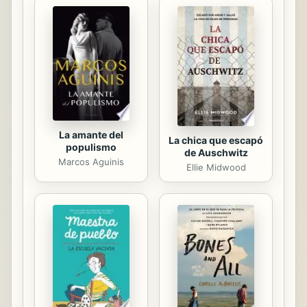
mejor amigo, Gus, también se ha
mudado a la capital y son vecinos.
Cuando Oksa empieza en el nuevo
instituto, descubre que están
pasando cosas extrañas en su
habitación. ¡Oksa descubre que tiene
superpoderes! Su...
La amante del
La chica que escapó
populismo
de Auschwitz
Marcos Aguinis
Ellie Midwood