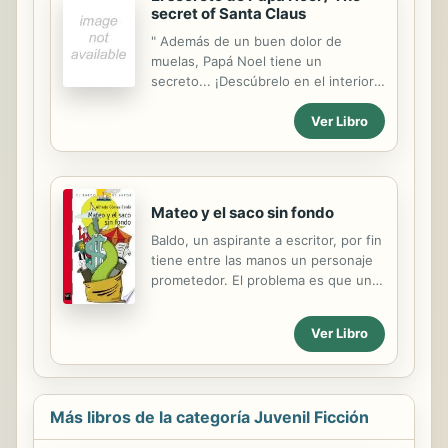
secret of Santa Claus
" Además de un buen dolor de
muelas, Papá Noel tiene un
secreto... ¡Descúbrelo en el interior
de este simpático cuento! " . Este
Ver Libro
ChiquiCuento narra la historia del
terrible dolor de muelas que sufre
Papá Noel justo la noche de
Nochebuena, y de cómo resuelve la
entrega de regalos a todos los niños
Mateo y el saco sin fondo
del mundo con ayuda de otros
Baldo, un aspirante a escritor, por fin
“Papás Noeles” amigos.
tiene entre las manos un personaje
prometedor. El problema es que un
buen día, el personaje desaparece
sin dejar rastro. No es el único,
Ver Libro
porque nadie sabe dónde está una
niña que trabaja en un circo. En
realidad, uno y otra han sido
secuestrados. Baldo tendrá que
Más libros de la categoría Juvenil Ficción
liberarlos. Para ello contará con la
ayuda de la maga Melidora.