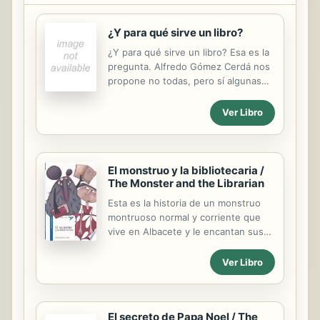
¿Y para qué sirve un libro?
¿Y para qué sirve un libro? Esa es la
pregunta. Alfredo Gómez Cerdá nos
propone no todas, pero sí algunas
respuestas: para perder el Tour de
Francia, para ser trasladado a
Ver Libro
Medellín, para salvarte la vida, para
llegar a tiempo a la boda de una hija,
para ahogarse en un río, para tener
trillizos, para hacer el regalo
El monstruo y la bibliotecaria /
perfecto, para pintar la casa, para
The Monster and the Librarian
hacer una película de éxito, para
Esta es la historia de un monstruo
evitar un error médico, para que te
montruoso normal y corriente que
erijan una estatua o para ganar un
vive en Albacete y le encantan sus
premio.
inviernos fríos. Si no fuese por el
calor del verano... Ni siquiera
Ver Libro
pensaría en la Antártida. Un día muy
caluroso, buscando un sitio
fresquito, llegó a un lugar que le
El secreto de Papa Noel / The
cambió la vida.