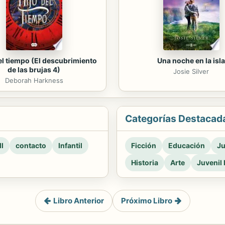
del tiempo (El descubrimiento
Una noche en la isla
de las brujas 4)
Josie Silver
Deborah Harkness
Categorías Destacad
l
contacto
Infantil
Ficción
Educación
Ju
Historia
Arte
Juvenil 
Libro Anterior
Próximo Libro