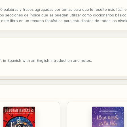
0 palabras y frases agrupadas por temas para que le resulte más fácil e
os secciones de índice que se pueden utilizar como diccionarios básico
 este libro en un recurso fantástico para estudiantes de todos los nivele
erimos que empiece por los capítulos de verbos, adjetivos y frases...
s", in Spanish with an English introduction and notes.