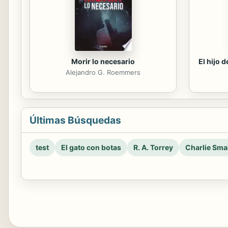
Morir lo necesario
El hijo 
Alejandro G. Roemmers
Últimas Búsquedas
test
El gato con botas
R. A. Torrey
Charlie Smal