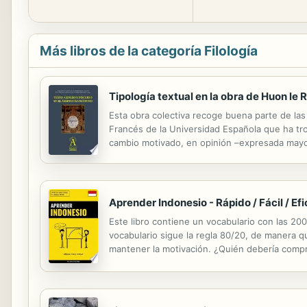
Más libros de la categoría Filología
Tipología textual en la obra de Huon le 
Esta obra colectiva recoge buena parte de la
Francés de la Universidad Española que ha tr
cambio motivado, en opinión –expresada mayor
universitarios que se dedican a los Estudios 
Aprender Indonesio - Rápido / Fácil / Ef
Este libro contiene un vocabulario con las 20
vocabulario sigue la regla 80/20, de manera q
mantener la motivación. ¿Quién debería comprar
dispuestos a dedicar de 15 a 20 minutos al día