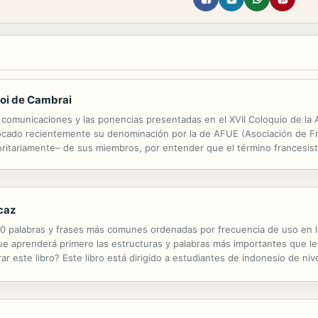
Roi de Cambrai
s comunicaciones y las ponencias presentadas en el XVII Coloquio de la
ocado recientemente su denominación por la de AFUE (Asociación de Fr
itariamente– de sus miembros, por entender que el término francesistas
Franceses en España, tanto en la docencia como en la investigación. El 
icaz
00 palabras y frases más comunes ordenadas por frecuencia de uso en la
ue aprenderá primero las estructuras y palabras más importantes que le
 este libro? Este libro está dirigido a estudiantes de indonesio de nivel
 a aprender vocabulario. Este libro de vocabulario presenta una estructu