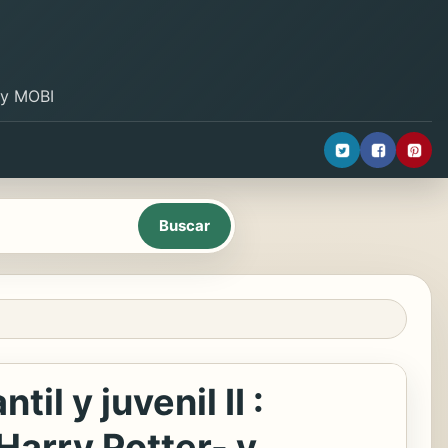
B y MOBI
il y juvenil II :
Harry Potter- y