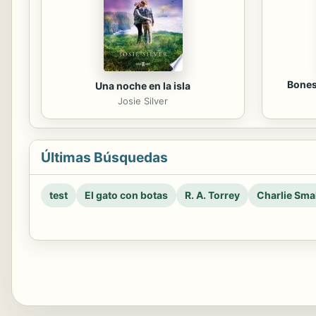
Bones
Una noche en la isla
Josie Silver
Últimas Búsquedas
test
El gato con botas
R. A. Torrey
Charlie Smal