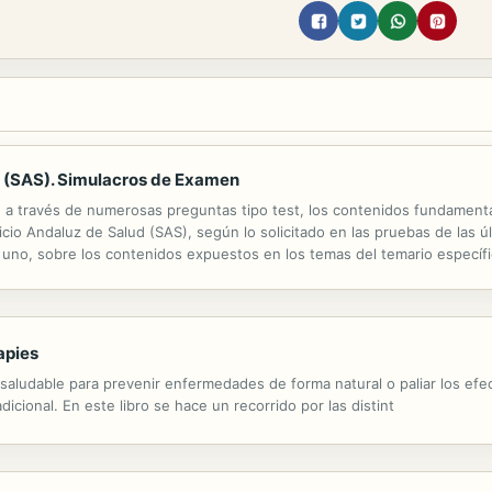
d (SAS). Simulacros de Examen
, a través de numerosas preguntas tipo test, los contenidos fundamenta
icio Andaluz de Salud (SAS), según lo solicitado en las pruebas de las 
no, sobre los contenidos expuestos en los temas del temario específic
olúmenes editados para la preparación de esta especialidad, dispondrá
apies
 saludable para prevenir enfermedades de forma natural o paliar los ef
cional. En este libro se hace un recorrido por las distint