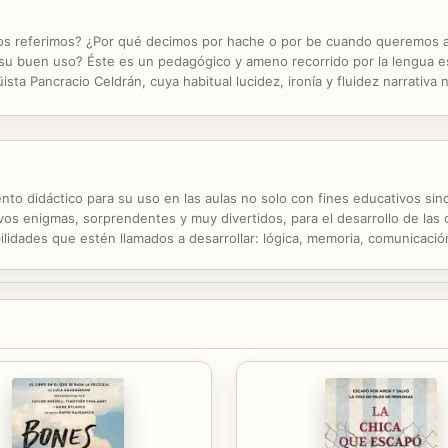
s referimos? ¿Por qué decimos por hache o por be cuando queremos ah
s su buen uso? Éste es un pedagógico y ameno recorrido por la lengua e
sta Pancracio Celdrán, cuya habitual lucidez, ironía y fluidez narrativa 
to didáctico para su uso en las aulas no solo con fines educativos sin
evos enigmas, sorprendentes y muy divertidos, para el desarrollo de las
idades que estén llamados a desarrollar: lógica, memoria, comunicació
os y van acompañados de orientaciones didácticas, modo de...