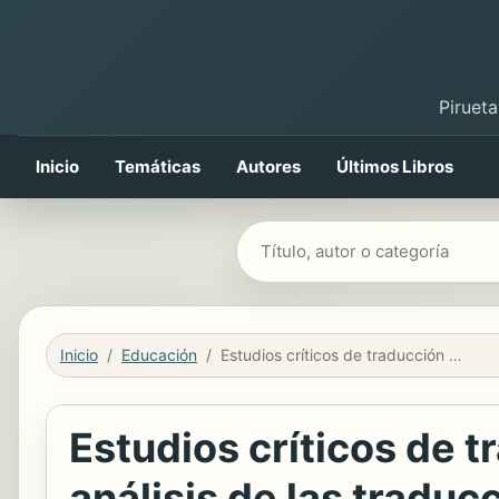
Pirueta
Inicio
Temáticas
Autores
Últimos Libros
Buscar libros
Inicio
Educación
Estudios críticos de traducción de literatura infantil y juvenil II : análisis de las traducciones de obras inglesas -Harry Potter- y alemanas a las cuatro lenguas oficiales de España
Estudios críticos de tra
análisis de las traduc