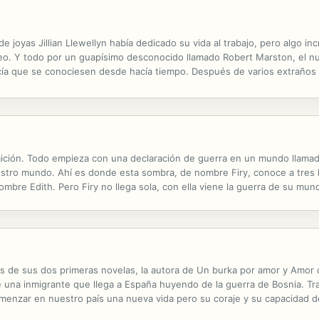
 joyas Jillian Llewellyn había dedicado su vida al trabajo, pero algo in
eseo. Y todo por un guapísimo desconocido llamado Robert Marston, el nu
cía que se conociesen desde hacía tiempo. Después de varios extraños 
ero... ¿quién podría quererla muerta? ¿Un compañero de trabajo? ¿Un...
 traición. Todo empieza con una declaración de guerra en un mundo lla
uestro mundo. Ahí es donde esta sombra, de nombre Firy, conoce a tres
bre Edith. Pero Firy no llega sola, con ella viene la guerra de su mun
 los elementos claves para terminar con la guerra o generar una Guerra 
de sus dos primeras novelas, la autora de Un burka por amor y Amor c
una inmigrante que llega a España huyendo de la guerra de Bosnia. Tras d
enzar en nuestro país una nueva vida pero su coraje y su capacidad d
dio racial y al deseo de venganza; solo la fuerte unión con su hermana, l