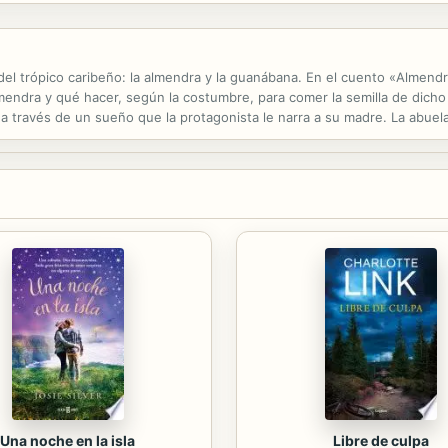
del trópico caribeño: la almendra y la guanábana. En el cuento «Almen
almendra y qué hacer, según la costumbre, para comer la semilla de dicho
 a través de un sueño que la protagonista le narra a su madre. La abuela, 
en a la niña y a los lectores sobre la guanábana.
Una noche en la isla
Libre de culpa