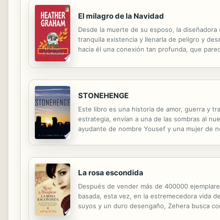
El milagro de la Navidad
Desde la muerte de su esposo, la diseñadora de
tranquila existencia y llenarla de peligro y d
hacia él una conexión tan profunda, que pare
alguien estuviera tratando de hacerle daño, p
STONEHENGE
Este libro es una historia de amor, guerra y
estrategia, envían a una de las sombras al n
ayudante de nombre Yousef y una mujer de nom
aventuras en las que el amor y la traición son
La rosa escondida
Después de vender más de 400000 ejemplares 
basada, esta vez, en la estremecedora vida de 
suyos y un duro desengaño, Zehera busca com
suficientes para enfrentarse a las mafias, al o