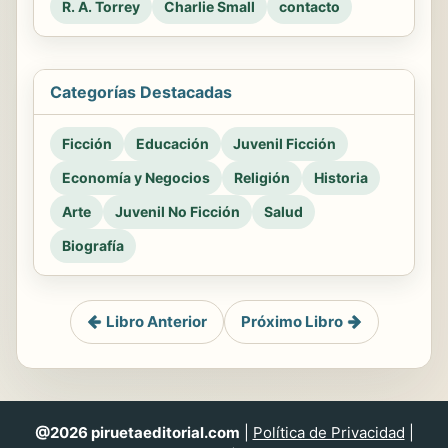
R. A. Torrey
Charlie Small
contacto
Categorías Destacadas
Ficción
Educación
Juvenil Ficción
Economía y Negocios
Religión
Historia
Arte
Juvenil No Ficción
Salud
Biografía
Libro Anterior
Próximo Libro
@2026 piruetaeditorial.com
|
Política de Privacidad
|