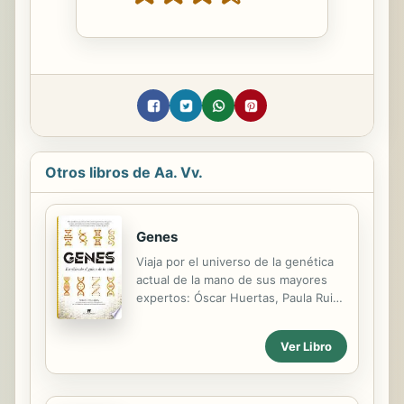
Otros libros de Aa. Vv.
Genes
Viaja por el universo de la genética
actual de la mano de sus mayores
expertos: Óscar Huertas, Paula Ruiz
Hueso, Rosa Porcel, Pedro Morell,
Alex Richter-Boix, Víctor García
Ver Libro
Tagua, Adrián Villalba, Carlos Romá,
Guillermo Peris, Isabel López
Calderón, Conchi Lillo, Ignacio