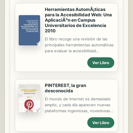
ninguna duda, de una obra amena y
practica que lo guiara desde la
Herramientas AutomÃ¡ticas
primera hasta la ultima de sus
para la Accesibilidad Web: Una
AplicaciÃ³n en Campus
paginas. Luego de leer este libro
Universitarios de Excelencia
comprobara que armar una
2010
computadora es una tarea
infinitamente mas sencilla de lo que
El libro recoge una revisión de las
pensaba ya que, gracias a su
principales herramientas automáticas
lenguaje llano, aprendera de un
para evaluar la accesibilidad
modo directo y veloz todos los
existentes en la Web.
secretos de un verdadero armador
Ver Libro
de PCs. Animese a entrar...
PINTEREST, la gran
desconocida
El mundo de Internet es demasiado
amplio, y cada día aparecen nuevas
plataformas ingeniosas, novedosas y
que superan todo lo que veníamos
Ver Libro
conociendo. Gracias a todas ellas
existen muchas maneras para