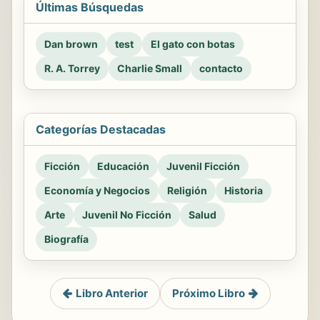
Últimas Búsquedas
Dan brown
test
El gato con botas
R. A. Torrey
Charlie Small
contacto
Categorías Destacadas
Ficción
Educación
Juvenil Ficción
Economía y Negocios
Religión
Historia
Arte
Juvenil No Ficción
Salud
Biografía
Libro Anterior
Próximo Libro