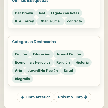
Últimas Búsquedas
Dan brown
test
El gato con botas
R. A. Torrey
Charlie Small
contacto
Categorías Destacadas
Ficción
Educación
Juvenil Ficción
Economía y Negocios
Religión
Historia
Arte
Juvenil No Ficción
Salud
Biografía
Libro Anterior
Próximo Libro