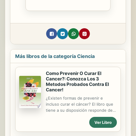
Más libros de la categoría Ciencia
Como Prevenir O Curar El
Cancer?: Conozca Los 3
Metodos Probados Contra El
Cancer!
¿Existen formas de prevenir e
incluso curar el cáncer? El libro que
tiene a su disposición responde de
forma optimista a esta cuestión. Si
Ver Libro
bien el cáncer es una enfermedad
crónica de la que nadie está a salvo,
según Ohslho Shree, existen formas