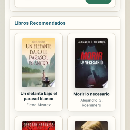
creativa nos regala un recorrido
preferible ofrecer ocho imágenes
visual a través de obras imaginativas,
entre las más significativas ...
paisajes, naturalezas muertas y vida
salvaje.
Libros Recomendados
Un elefante bajo el
Morir lo necesario
parasol blanco
Alejandro G.
Elena Álvarez
Roemmers