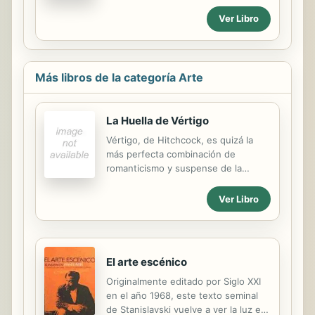
la vida de nuevo en una emocionante
Ver Libro
aventura en la que, junto a sus cinco
primos, y acompañados de Yoho, el
caballo ganador, recorrerán las
tierras inhóspitas y salvajes de su
Más libros de la categoría Arte
país en un intento desesperado por
evitar la muerte del Jefe Supremo
del Tibet
La Huella de Vértigo
Vértigo, de Hitchcock, es quizá la
más perfecta combinación de
romanticismo y suspense de la
historia del cine. Film de culto que se
nutre de la pintura, la mitología
Ver Libro
clásica y diversas fuentes literarias,
ha dejado huella en cineastas como
William Wyler, Polanski o Brian De
Palma.
El arte escénico
Originalmente editado por Siglo XXI
en el año 1968, este texto seminal
de Stanislavski vuelve a ver la luz en