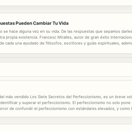
es misterios de la Historia. Una enigmática hermandad internacional ha c
puestas Pueden Cambiar Tu Vida
 se hace alguna vez en su vida. De las respuestas que sepamos darles
 propia existencia. Francesc Miralles, autor de gran éxito internacional
 cada una ayudado de filósofos, escritores y guías espirituales, ademá
tado, en palabras de Francesc Miralles, este es el libro que él hubiera 
ra del más vendido Los Siete Secretos del Perfeccionismo, es un breve 
ntificar y superar el perfeccionismo. El perfeccionismo no solo pone f
 error de confundir el perfeccionismo con estándares elevados, y como 
oblema. Ser perfeccionista no es lo mismo que apuntar a niveles altos, ¡n