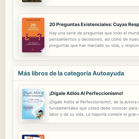
descubrir, casi sin quererlo, uno de los grand
20 Preguntas Existenciales: Cuyas Res
Hay una serie de preguntas que todo el mundo
pensamientos y decisiones, así como de nuestra
preguntas que han marcado su vida, y responde
interrogarse. Fresco, divertido y muy documen
Más libros de la categoría Autoayuda
¡Dígale Adiós Al Perfeccionismo!
¡Dígale Adiós al Perfeccionismo!, de la auto
fundamentales que usted debe conocer para ide
labor y de su vida. La mayoría comete el gran
altos, esta confusión les impide afrontar el pr