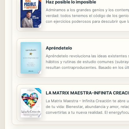
Haz posible lo imposible
Admiramos a los grandes genios y los contemp
verdad: todos tenemos el código de los genios
con ejercicios poderosos para descubrir que 
profesional, Omar Villalobos ha colaborado c
Apréndetelo
Apréndetelo revoluciona las ideas existente
hábitos y rutinas de estudio comunes (subrayar
resultan contraproducentes. Basado en los últ
convertirnos en mejores aprendices.
LA MATRIX MAESTRA-INFINITA CREAC
La Matrix Maestra – Infinita Creación te abre 
de tu vida: Bienestar, abundancia y amor, rela
convertirlas a tu nueva realidad. El energyfo
espiritualidad con la más alta ciencia moderna.