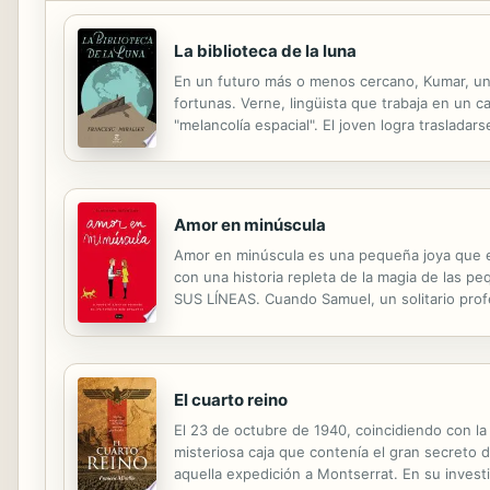
La biblioteca de la luna
En un futuro más o menos cercano, Kumar, un e
fortunas. Verne, lingüista que trabaja en un 
"melancolía espacial". El joven logra trasladars
encontrará textos que buscan la perfección int
Amor en minúscula
Amor en minúscula es una pequeña joya que est
con una historia repleta de la magia de
SUS LÍNEAS. Cuando Samuel, un solitario profe
verbos pasivos y no demasiados momentos en c
El cuarto reino
El 23 de octubre de 1940, coincidiendo con la
misteriosa caja que contenía el gran secreto d
aquella expedición a Montserrat. En su inves