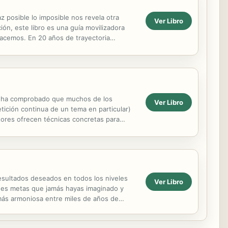
 posible lo imposible nos revela otra
Ver Libro
ón, este libro es una guía movilizadora
hacemos. En 20 años de trayectoria
tas latinoamericanos en...
Se ha comprobado que muchos de los
Ver Libro
etición continua de un tema en particular)
utores ofrecen técnicas concretas para
 resultados deseados en todos los niveles
Ver Libro
randes metas que jamás hayas imaginado y
 más armoniosa entre miles de años de