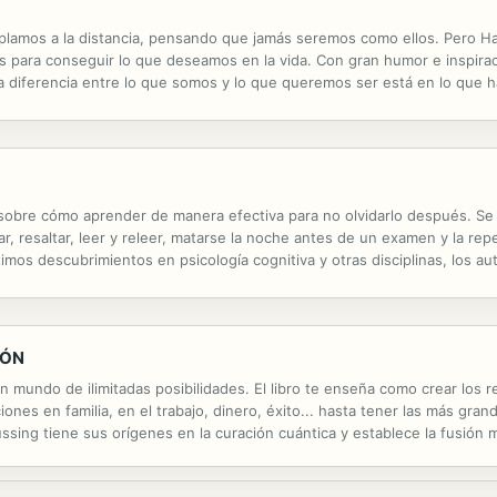
lamos a la distancia, pensando que jamás seremos como ellos. Pero Haz
 para conseguir lo que deseamos en la vida. Con gran humor e inspiraci
la diferencia entre lo que somos y lo que queremos ser está en lo que 
on más de 900 empresas. Considerado como uno de los top 3 conferencis
s sobre cómo aprender de manera efectiva para no olvidarlo después. 
, resaltar, leer y releer, matarse la noche antes de un examen y la rep
imos descubrimientos en psicología cognitiva y otras disciplinas, los a
IÓN
un mundo de ilimitadas posibilidades. El libro te enseña como crear los
ciones en familia, en el trabajo, dinero, éxito... hasta tener las más g
cussing tiene sus orígenes en la curación cuántica y establece la fusión
 Este libro te dará un fácil entendimiento de los hechos...