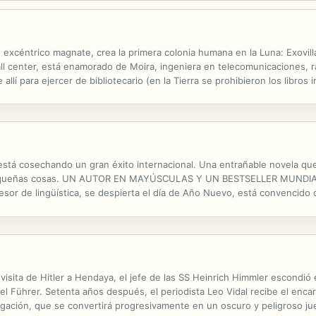
xcéntrico magnate, crea la primera colonia humana en la Luna: Exovilla
call center, está enamorado de Moira, ingeniera en telecomunicaciones, r
e allí para ejercer de bibliotecario (en la Tierra se prohibieron los libros
electual. Cuando Verne logra salir a explorar la superficie lunar da con 
á cosechando un gran éxito internacional. Una entrañable novela que co
 las pequeñas cosas. UN AUTOR EN MAYÚSCULAS Y UN BESTSELLER MU
sor de lingüística, se despierta el día de Año Nuevo, está convencido 
ursiva, hasta que un visitante inesperado se cuela en su apartamento 
 visita de Hitler a Hendaya, el jefe de las SS Heinrich Himmler escondi
el Führer. Setenta años después, el periodista Leo Vidal recibe el encar
tigación, que se convertirá progresivamente en un oscuro y peligroso j