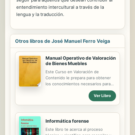
entendimiento intercultural a través de la
lengua y la traducción.
Otros libros de José Manuel Ferro Veiga
Manual Operativo de Valoración
de Bienes Muebles
Este Curso en Valoración de
Contenido le prepara para obtener
los conocimientos necesarios para
intervenir como Perito en los
Ver Libro
juzgados y Tribunales de Justicia,
especialmente en el ámbito civil y
penal. El artículo 335.1 de la LEC (Ley
1/2000, de 7 de enero, de
Enjuiciamiento Civil) se refiere a esta
Informática forense
figura y establece que: “Cuando
Este libro te acerca al proceso
sean necesarios conocimientos