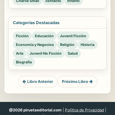
Charlie Small
contacto
Infantil
Categorías Destacadas
Ficción
Educación
Juvenil Ficción
Economía y Negocios
Religión
Historia
Arte
Juvenil No Ficción
Salud
Biografía
Libro Anterior
Próximo Libro
@2026 piruetaeditorial.com
|
Política de Privacidad
|