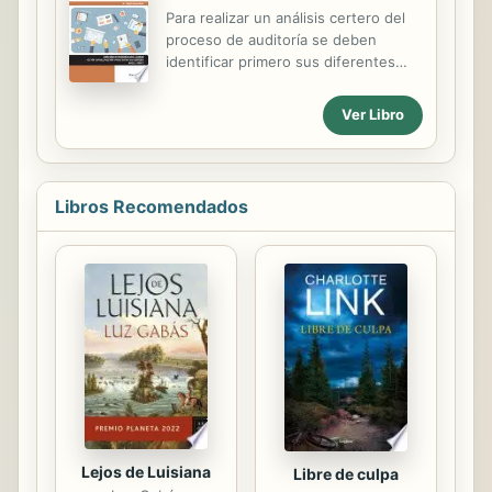
la opinión de Laszlo Bock,
Para realizar un análisis certero del
responsable de gestión de personas
proceso de auditoría se deben
de una empresa tan revolucionaria
identificar primero sus diferentes
como Google. Esta idea es el eje de
fases, los flujos de información que
La nueva fórmula del trabajo, un
se generan y los instrumentos que
Ver Libro
manifiesto rompedor acerca de
se utilizarán para realizarlo. A lo largo
nuestra capacidad para cambiar la
de este manual se desarrollan las
forma en la que trabajamos y
normas que regulan la actuación del
vivimos. Bock proporciona...
auditor o firma de auditoría, su
Libros Recomendados
planificación y problemática y la
documentación de trabajo empleada,
que debe en todo momento servir
como justificación al auditor en el
obligado informe de auditoría.
Además, se estudiarán los
procedimientos de control interno de
una empresa que debe revisar el...
Lejos de Luisiana
Libre de culpa