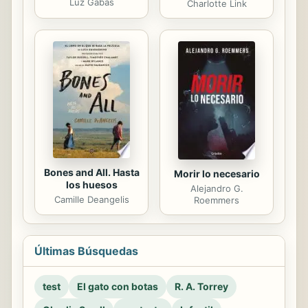
Luz Gabás
Charlotte Link
Bones and All. Hasta
Morir lo necesario
los huesos
Alejandro G.
Camille Deangelis
Roemmers
Últimas Búsquedas
test
El gato con botas
R. A. Torrey