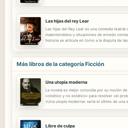
dramaturgos de pluma más afilada y capacidad 
Las hijas del rey Lear
Las hijas del Rey Lear es una comedia teatral 
malentendidos y situaciones de enredo contado
historia se articula en torno a la disputa de 
en El Puerto de Santa María (Cádiz) en 1879 y
Más libros de la categoría Ficción
Una utopía moderna
La novela es mejor conocida por su noción d
«cinético y no estático» para resolver «el pro
«Una utopía moderna» sería el último de una 
no ficticias, este libro se presenta como un 
Libre de culpa