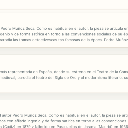
Pedro Muñoz Seca. Como es habitual en el autor, la pieza se articula e
genio y de forma satírica en torno a las convenciones sociales de su ép
 parodia las tramas detectivescas tan famosas de la época. Pedro Muñoz
racuellos de Jarama (Madrid) en 1936. Se lo consideró en su época uno de
más representada en España, desde su estreno en el Teatro de la Come
dieval, parodia el teatro del Siglo de Oro y el modernismo literario, 
l autor Pedro Muñoz Seca. Como es habitual en el autor, la pieza se art
os con afilado ingenio y de forma satírica en torno a las convencione
a (Cádiz) en 1879 y fallecido en Paracuellos de Jarama (Madrid) en 193