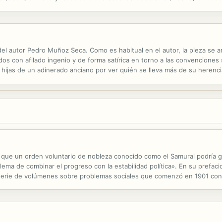
satírica para diseccionar su sociedad contemporánea. En vida disfrutó 
del autor Pedro Muñoz Seca. Como es habitual en el autor, la pieza se ar
s con afilado ingenio y de forma satírica en torno a las convenciones 
las hijas de un adinerado anciano por ver quién se lleva más de su here
 fallecido en Paracuellos de Jarama (Madrid) en 1936. Se lo consideró e
e que un orden voluntario de nobleza conocido como el Samurai podría 
blema de combinar el progreso con la estabilidad política». En su prefac
serie de volúmenes sobre problemas sociales que comenzó en 1901 con 
cuento narrado por un personaje conocido solo como el Dueño de la...