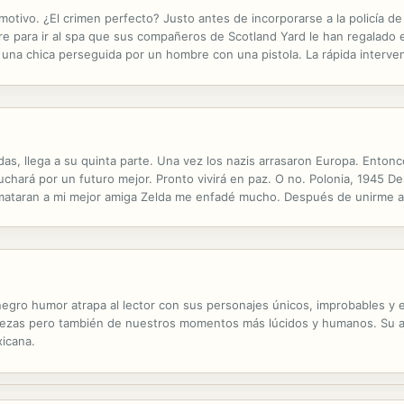
otivo. ¿El crimen perfecto? Justo antes de incorporarse a la policía de N
re para ir al spa que sus compañeros de Scotland Yard le han regalado 
una chica perseguida por un hombre con una pistola. La rápida intervenc
pués, una profesora tiene un accidente con su bicicleta de...
as, llega a su quinta parte. Una vez los nazis arrasaron Europa. Entonce
uchará por un futuro mejor. Pronto vivirá en paz. O no. Polonia, 1945 D
taran a mi mejor amiga Zelda me enfadé mucho. Después de unirme a lo
mos a salvo. Me equivoqué.
negro humor atrapa al lector con sus personajes únicos, improbables y e
rezas pero también de nuestros momentos más lúcidos y humanos. Su a
xicana.