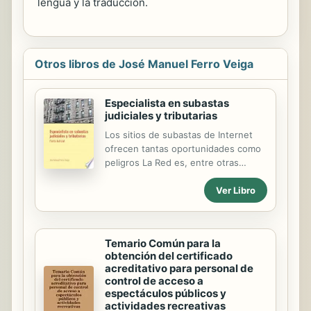
lengua y la traducción.
Otros libros de José Manuel Ferro Veiga
Especialista en subastas
judiciales y tributarias
Los sitios de subastas de Internet
ofrecen tantas oportunidades como
peligros La Red es, entre otras
muchas cosas, un enorme rastrillo
Ver Libro
virtual. De la misma forma que
permite comunicarse a personas de
todo el mundo, sirve para reunir en
un mismo lugar a vendedores y
Temario Común para la
compradores ubicados en cualquier
obtención del certificado
rincón del planeta. Los sitios web de
acreditativo para personal de
subastas ofrecen la posibilidad de
control de acceso a
acceder a una casi infinita variedad
espectáculos públicos y
de productos, que van desde los
actividades recreativas