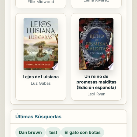
Elena Álvarez
Ellie Midwood
Un reino de
Lejos de Luisiana
promesas malditas
Luz Gabás
(Edición española)
Lexi Ryan
Últimas Búsquedas
Dan brown
test
El gato con botas