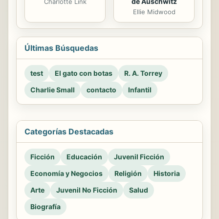
de Auschwitz
Charlotte Link
Ellie Midwood
Últimas Búsquedas
test
El gato con botas
R. A. Torrey
Charlie Small
contacto
Infantil
Categorías Destacadas
Ficción
Educación
Juvenil Ficción
Economía y Negocios
Religión
Historia
Arte
Juvenil No Ficción
Salud
Biografía