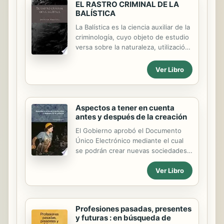
EL RASTRO CRIMINAL DE LA
BALÍSTICA
La Balística es la ciencia auxiliar de la
criminología, cuyo objeto de estudio
versa sobre la naturaleza, utilización
e identificación de las armas de
fuego, así como también el alcance y
Ver Libro
dirección de los proyectiles. Esta
disciplina, con el progreso de los
medios técnicos, ha adquirido
actualmente enorme relevancia en
Aspectos a tener en cuenta
antes y después de la creación
los peritajes de delitos cometidos
con armas de fuego. Puede decirse
El Gobierno aprobó el Documento
que constituye uno de los medios
Único Electrónico mediante el cual
más eficaces con que cuenta la
se podrán crear nuevas sociedades
autoridad, para la determinación e
de responsabilidad limitada en
identificación de las armas de fuego
Ver Libro
apenas dos días. Este instrumento
utilizadas en los delitos. Se basa en
aglutina la información que supone
el postulado de que cada ...
rellenar quince formularios distintos.
Profesiones pasadas, presentes
y futuras : en búsqueda de