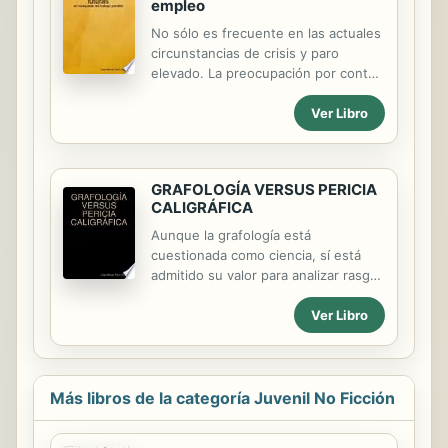
empleo
No sólo es frecuente en las actuales
circunstancias de crisis y paro
elevado. La preocupación por contar
con un empleo es una cuestión de
Ver Libro
constante actualidad. Desde el
momento en que se termina el
colegio y comienzan los estudios
universitarios o la incorporación a la
GRAFOLOGÍA VERSUS PERICIA
vida laboral, se desearía conocer qué
CALIGRÁFICA
trabajos tendrán más demanda.
Aunque la grafología está
cuestionada como ciencia, sí está
admitido su valor para analizar rasgos
de la personalidad. La grafología es
Ver Libro
una técnica que, valiéndose del
análisis de la escritura, permite
conocer la personalidad de un
individuo. Algunas corrientes le
confieren estatus de ciencia, otras
Más libros de la categoría Juvenil No Ficción
rechazan de plano esta catalogación.
Sin entrar en la polémica, sí existe