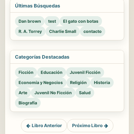
Últimas Búsquedas
Dan brown
test
El gato con botas
R. A. Torrey
Charlie Small
contacto
Categorías Destacadas
Ficción
Educación
Juvenil Ficción
Economía y Negocios
Religión
Historia
Arte
Juvenil No Ficción
Salud
Biografía
Libro Anterior
Próximo Libro