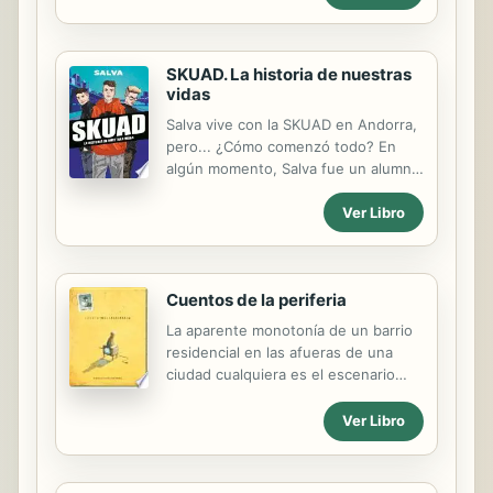
SKUAD. La historia de nuestras
vidas
Salva vive con la SKUAD en Andorra,
pero... ¿Cómo comenzó todo? En
algún momento, Salva fue un alumno
normal de un instituto normal, de un
Ver Libro
barrio normal, de una ciudad
normal... Pero TODO CAMBIÓ. Ahora
vive con Logan y Shooter, tienen
millones de seguidores y juntos
Cuentos de la periferia
pueden conseguir casi cualquier
cosa que se propongan. Excepto
La aparente monotonía de un barrio
saber quién les ha dejado una
residencial en las afueras de una
misteriosa que pone: «SABEMOS LO
ciudad cualquiera es el escenario
QUE HABÉIS HECHO». ¿Conseguirán
perfecto para que sucedan los
descubrir quién está detrás del
hechos más extraordinarios: un
Ver Libro
misterio?
búfalo enorme nos indicará el
camino, el estudiante extranjero nos
dejará un recuerdo imborrable y