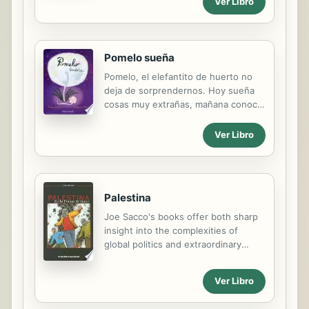
Ver Libro
se esconde tras cada solapa!
Pomelo sueña
Pomelo, el elefantito de huerto no
deja de sorprendernos. Hoy sueña
cosas muy extrañas, mañana conoce
a una patata muy rara y encima,
decide celebrar el Carnaval el día
Ver Libro
menos pensado.
Palestina
Joe Sacco's books offer both sharp
insight into the complexities of
global politics and extraordinary
glimpses of the everyday people
who live in a war zones. He has
Ver Libro
been favorably compared with
Pulitzer-Prize winner Art Spiegelman