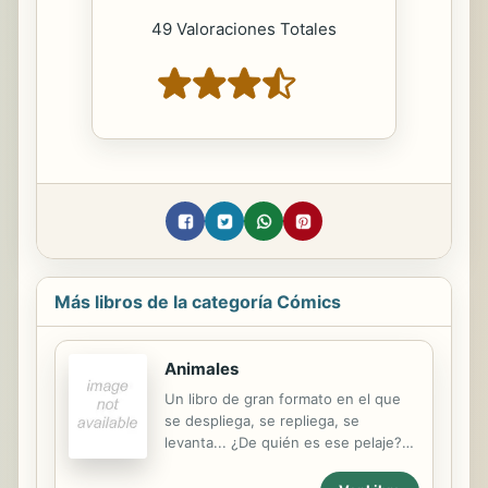
49 Valoraciones Totales
Más libros de la categoría Cómics
Animales
Un libro de gran formato en el que
se despliega, se repliega, se
levanta... ¿De quién es ese pelaje?
¿Y esa silueta? ¿Y ese ojo? ¿Y esa
huella? ¡Descubre al mamífero que