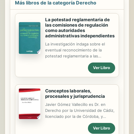
Más libros de la categoría Derecho
La potestad reglamentaria de
las comisiones de regulación
como autoridades
administrativas independientes
La investigación indaga sobre el
eventual reconocimiento de la
potestad reglamentaria a las
comisiones de regulación en los
Ver Libro
servicios públicos domiciliarios y de
telecomunicaciones y sobre el
esclarecimiento de cuál sería su
alcance y contenido. Para ello hay
Conceptos laborales,
que partir del análisis de las
procesales y jurisprudencia
controversias surgidas en la doctrina
y en la jurisprudencia, controversias
Javier Gómez Vallecillo es Dr. en
debidas en buena parte a la
Derecho por la Universidad de Cádiz,
ambigüedad del concepto y
licenciado por la de Córdoba, y
naturaleza de las comisiones de
Graduado Social por la de Granada.
regulación, así como del contenido y
Ver Libro
Ha sido Director y profesor de la
naturaleza de sus funciones. Como