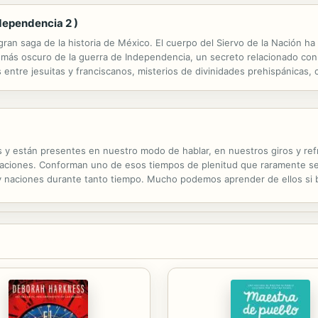
ndependencia 2 )
a gran saga de la historia de México. El cuerpo del Siervo de la Nación ha
más oscuro de la guerra de Independencia, un secreto relacionado con 
s entre jesuitas y franciscanos, misterios de divinidades prehispánicas,
nvierten la guerra por la libertad en un laberinto de traiciones que...
 y están presentes en nuestro modo de hablar, en nuestros giros y refr
aciones. Conforman uno de esos tiempos de plenitud que raramente se d
s y naciones durante tanto tiempo. Mucho podemos aprender de ellos si
ran literatura: Quevedo y Cervantes, Garcilaso y Lope de Vega, Teresa d