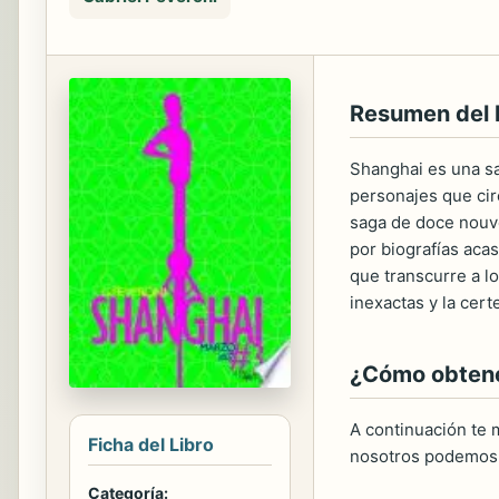
Resumen del
Shanghai es una sa
personajes que cir
saga de doce nouve
por biografías aca
que transcurre a l
inexactas y la cer
¿Cómo obtener
A continuación te m
Ficha del Libro
nosotros podemos 
Categoría: