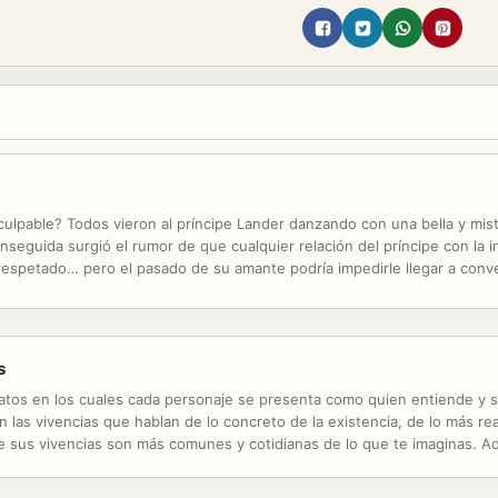
a culpable? Todos vieron al príncipe Lander danzando con una bella y mist
nseguida surgió el rumor de que cualquier relación del príncipe con la 
 respetado… pero el pasado de su amante podría impedirle llegar a conve
s
os en los cuales cada personaje se presenta como quien entiende y sie
n las vivencias que hablan de lo concreto de la existencia, de lo más re
e sus vivencias son más comunes y cotidianas de lo que te imaginas. A
ales pasó la autora mientras los escribía. LA FUERZA DE UNA NIÑA, más.