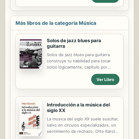
las personas que ma ́s sufren la
más potentes: el juego. El...
intolerancia y la exclusio ́n, tanto en
la sociedad como dentro de la misma
Iglesia, y cuentan con una tradicio ́n
Más libros de la categoría Música
y unos medios que, a partir de la
experiencia de Dios como Trinidad,
trasladan cerca de donde se juega la
Solos de jazz blues para
vida, la misericordia y la justicia,
guitarra
como signos claros de la presencia
Solos de jazz blues para guitarra
de Dios.Sin embargo, no es posible
construye tu habilidad para tocar
adentrarse en esos espacios de
solos lógicamente, capítulo por
liberacio ́n sin un...
capítulo, y rápidamente desarrolla
Ver Libro
una base sólida sobre la cual los
conceptos avanzados se pueden
desarrollar y aplicar fácilmente.
Introducción a la música del
siglo XX
La musica del siglo XX suele suscitar,
salvo en circulos especializados, un
sentimiento de rechazo. Otto Karolyi
propone en este libro un