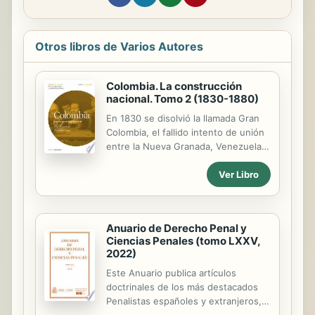
Otros libros de Varios Autores
Colombia. La construcción
nacional. Tomo 2 (1830-1880)
En 1830 se disolvió la llamada Gran
Colombia, el fallido intento de unión
entre la Nueva Granada, Venezuela y
Ecuador. Entre aquel año y 1880, y
Ver Libro
bajo distintos nombres, en la que
hoy se conoce como República de
Colombia hubo diferentes esfuerzos,
algunos errados, otros acertados,
Anuario de Derecho Penal y
por construir un Estado nacional
Ciencias Penales (tomo LXXV,
moderno, sobre todo en el marco de
2022)
las ideas liberales del momento.
Éstas promovían la transformación
Este Anuario publica artículos
hacia una sociedad de individuos
doctrinales de los más destacados
libres e iguales, bajo los criterios de
Penalistas españoles y extranjeros,