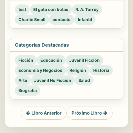
test
El gato con botas
R. A. Torrey
Charlie Small
contacto
Infantil
Categorías Destacadas
Ficción
Educación
Juvenil Ficción
Economía y Negocios
Religión
Historia
Arte
Juvenil No Ficción
Salud
Biografía
Libro Anterior
Próximo Libro