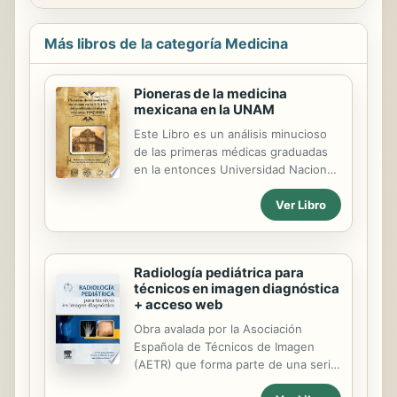
Más libros de la categoría Medicina
Pioneras de la medicina
mexicana en la UNAM
Este Libro es un análisis minucioso
de las primeras médicas graduadas
en la entonces Universidad Nacional
de México. Esta investigación
Ver Libro
persiguió localizary estudiar en su
fase de estudiantes, a las pioneras
de la medicina en México.Mucho se
ha especulado acerca de las
Radiología pediátrica para
primeras médicas mexicanas, pero
técnicos en imagen diagnóstica
con certeza nadie había precisado
+ acceso web
cuantas y quienes fueron, revisando
su desempeño yexaminando los
Obra avalada por la Asociación
problemas con los que se vieron
Española de Técnicos de Imagen
confrontadas hasta la obtenciónde
(AETR) que forma parte de una serie
su titulo.
de títulos monográficos que