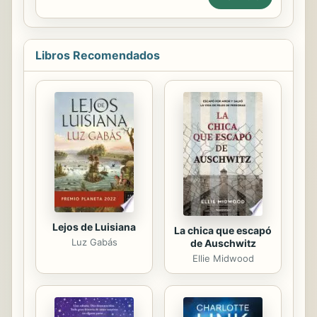
experiencia y las de otros sitios en el
manejo de pacientes en
postoperatorio de cardiopatías
congénitas. Las imágenes de las
Libros Recomendados
cardiopatías originales fueron
redibujadas basadas en las imágenes
hechas por el Dr. Néstor Sandoval,
cirujano cardiovascular de la
Fundación Cardioinfantil de Bogotá
para la edición anterior. Todos los
capítulos fueron actualizados y hay
algunos capítulos y tópicos
completamente...
Lejos de Luisiana
La chica que escapó
Luz Gabás
de Auschwitz
Ellie Midwood