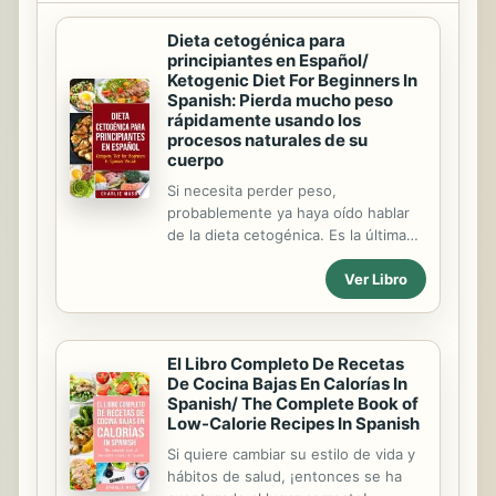
Dieta cetogénica para
principiantes en Español/
Ketogenic Diet For Beginners In
Spanish: Pierda mucho peso
rápidamente usando los
procesos naturales de su
cuerpo
Si necesita perder peso,
probablemente ya haya oído hablar
de la dieta cetogénica. Es la última
moda en el mundo de la dieta!
Ver Libro
Entonces, ¿cuál es la diferencia? La
dieta keto se basa en la ciencia
genuina y se ha utilizado para ayudar
en la pérdida de peso desde al
El Libro Completo De Recetas
menos la década de 1980. La dieta
De Cocina Bajas En Calorías In
cetogénica se basa en aprovechar
Spanish/ The Complete Book of
los procesos naturales de quema de
Low-Calorie Recipes In Spanish
grasa de su cuerpo para perder esas
Si quiere cambiar su estilo de vida y
libras en un abrir y cerrar de ojos. Así
hábitos de salud, ¡entonces se ha
que si estás buscando la guía de