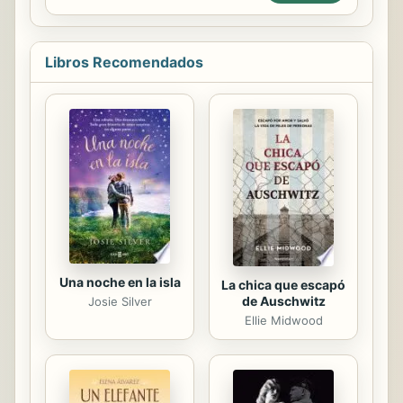
rigor académico, acompañados de
fotos e imágenes.
Libros Recomendados
Una noche en la isla
La chica que escapó
de Auschwitz
Josie Silver
Ellie Midwood