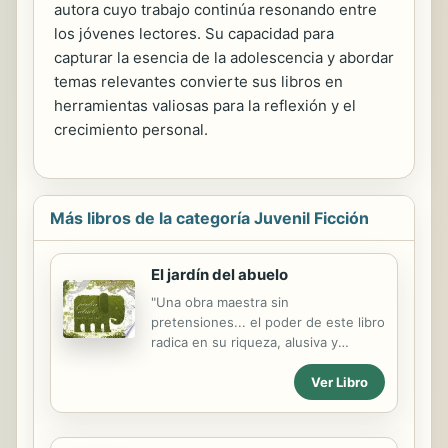
autora cuyo trabajo continúa resonando entre
los jóvenes lectores. Su capacidad para
capturar la esencia de la adolescencia y abordar
temas relevantes convierte sus libros en
herramientas valiosas para la reflexión y el
crecimiento personal.
Más libros de la categoría Juvenil Ficción
El jardín del abuelo
"Una obra maestra sin
pretensiones... el poder de este libro
radica en su riqueza, alusiva y
artística." New York Times Book
Ver Libro
Review "Visualmente intrigante y
emotivamente resonante, este es un
libro para ser comentado. Con cada
lectura subsecuente ofrece una