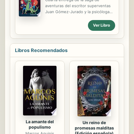
aventuras del escritor superventas
Juan Gómez-Jurado y la psicóloga
infantil Bárbara Montes. Repleta de
sentido del humor, amistad y
Ver Libro
compañerismo, creada para fomentar
en los niños el amor a la lectura.
Max, Rex y Pía acaban de recibir una
noticia que les ha dejado sin aliento:
Libros Recomendados
en la Tierra hace mucho calor y se
van a pasar unos días a Ur. Es la
oportunidad perfecta para que Max,
Rex y Pía puedan visitar a algunos
amigos, ir a la playa y jugar. Pero...
¿Están ocultando algo sus abuelos?
¿Ha sucedido algún problema con el
Enemigo? ¡Así comienza una...
La amante del
Un reino de
populismo
promesas malditas
(Edición española)
Marcos Aguinis