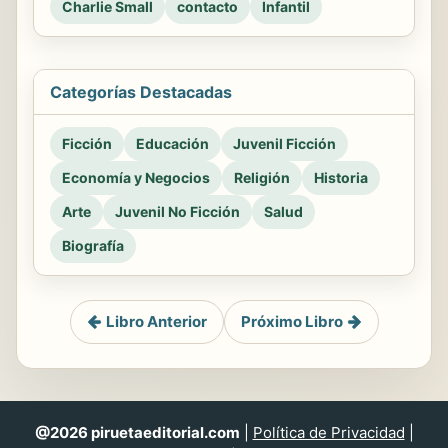
Charlie Small
contacto
Infantil
Categorías Destacadas
Ficción
Educación
Juvenil Ficción
Economía y Negocios
Religión
Historia
Arte
Juvenil No Ficción
Salud
Biografía
Libro Anterior
Próximo Libro
@2026 piruetaeditorial.com
|
Política de Privacidad
|