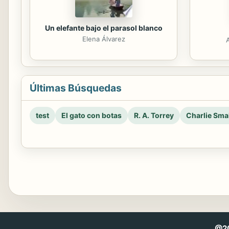
Un elefante bajo el parasol blanco
Elena Álvarez
Últimas Búsquedas
test
El gato con botas
R. A. Torrey
Charlie Smal
@20