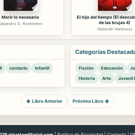
Morir lo necesario
El hijo del tiempo (El descu
de las brujas 4)
Alejandro G. Roemmers
Deborah Harkness
Categorías Destacad
l
contacto
Infantil
Ficción
Educación
Ju
Historia
Arte
Juvenil 
Libro Anterior
Próximo Libro
26 piruetaeditorial.com
|
Política de Privacidad
|
Contacto
|
D