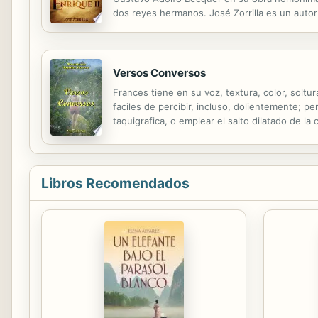
dos reyes hermanos. José Zorrilla es un autor 
todo conocida por el drama romántico Don Ju
Versos Conversos
Frances tiene en su voz, textura, color, soltu
faciles de percibir, incluso, dolientemente; pe
taquigrafica, o emplear el salto dilatado de 
extrana, un cierre que tenemos que sonarlo co
Libros Recomendados