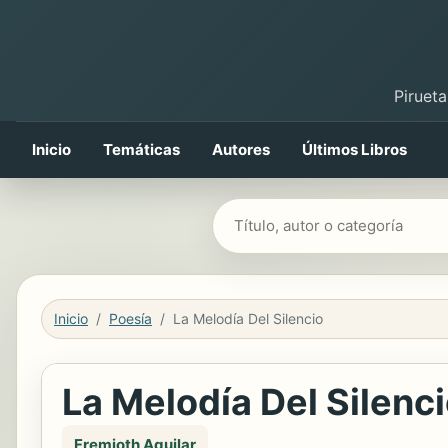
Pirueta
Inicio
Temáticas
Autores
Últimos Libros
Buscar libros
Inicio
Poesía
La Melodía Del Silencio
La Melodía Del Silenc
Fremioth Aguilar