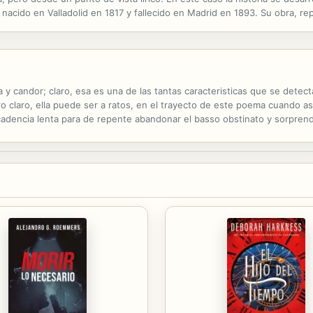
nacido en Valladolid en 1817 y fallecido en Madrid en 1893. Su obra, repa
an Tenorio.
ra y candor; claro, esa es una de las tantas caracteristicas que se detec
ro claro, ella puede ser a ratos, en el trayecto de este poema cuando asi 
la cadencia lenta para de repente abandonar el basso obstinato y sorpren
mo la dominante septima menor, la cual es voraz de la tonica, acorde ma