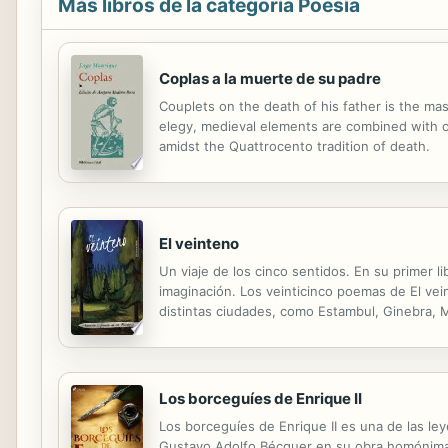
Más libros de la categoría Poesía
Coplas a la muerte de su padre
Couplets on the death of his father is the m
elegy, medieval elements are combined with ot
amidst the Quattrocento tradition of death.
El veinteno
Un viaje de los cinco sentidos. En su primer 
imaginación. Los veinticinco poemas de El ve
distintas ciudades, como Estambul, Ginebra, M
entrelazan, como la libertad, la alegría, la fort
Los borceguíes de Enrique II
Los borceguíes de Enrique II es una de las le
Gustavo Adolfo Bécquer en su obra homónima, p