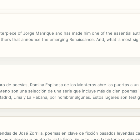
asterpiece of Jorge Manrique and has made him one of the essential aut
hers that announce the emerging Renaissance. And, what is most signifi
libro de poesías, Romina Espinosa de los Monteros abre las puertas a un
inteno son una selección de una serie que incluye más de cien poemas i
adrid, Lima y La Habana, por nombrar algunas. Estos lugares son testi
aleza, la nostalgia y el amor. La serenidad ante la frescura del mar, el llant
yendas de José Zorrilla, poemas en clave de ficción basados leyendas ca
ero desde un punto de vista lírico. En este caso la historia se desarro