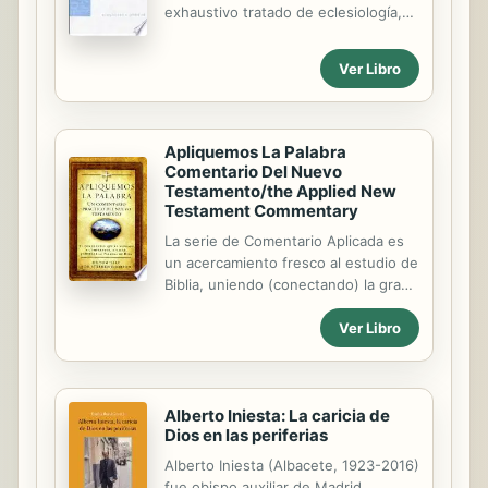
exhaustivo tratado de eclesiología,
the Athlete's Bible: ONE is created
se abre con un importante estudio
for competitors on the professional,
sobre su historia, donde se
college, high school, junior high, and
Ver Libro
establecen, los fundamentos de la
youth levels. Featuring 232 pages of
pertenencia a la iglesia y se bosqueja
exclusive FCA content, this book is
la doctrina del primado. En la sección
full...
destinada a estudiar la Iglesia y sus
Apliquemos La Palabra
oficios, se empieza viéndola en sus
Comentario Del Nuevo
orígenes, remontándose para ello a
Testamento/the Applied New
la institución divina y examinándola
Testament Commentary
luego a la luz de la teología paulina,
La serie de Comentario Aplicada es
como signo y misterio de fe. Se
un acercamiento fresco al estudio de
estudia más a fondo el problema de
Biblia, uniendo (conectando) la gran
la pertenencia a la Iglesia, tomando
sabiduría con su vida hoy. Cada paso
como base los documentos...
Ver Libro
de Escritura es realzado (mejorado)
con perspicacias (ideas) sobre temas
claves e ideas. Los artículos
destacados proveen un más
Alberto Iniesta: La caricia de
profundo miran conceptos
Dios en las periferias
escenciales, mientras la lengua
contemporánea permite para la
Alberto Iniesta (Albacete, 1923-2016)
lectura fácil.
fue obispo auxiliar de Madrid,