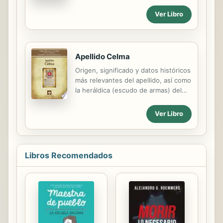
The handy reference is great for
Ver Libro
school work and contains speeches,
crosswords, and more. 800 full-color
photos and illustrations.
Apellido Celma
Origen, significado y datos históricos
más relevantes del apellido, así como
la heráldica (escudo de armas) del
linaje. Para la documentación y
edición de todas nuestras láminas
Ver Libro
nos regimos por un estricto
protocolo cuya finalidad es la de
garantizar la veracidad y utilidad de la
información. Incluye descripción y
Libros Recomendados
simbolismo de los principales
esmaltes, metales y piezas
heráldicas.