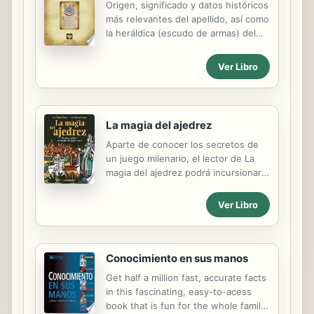
Origen, significado y datos históricos
enfoque de los temas y el lenguaje
más relevantes del apellido, así como
llano, propio de la revista, la
la heráldica (escudo de armas) del
convierten en un material claro de
linaje. Para la documentación y
investigación, que no excluye a
edición de todas nuestras láminas
aquellos que no sean...
Ver Libro
nos regimos por un estricto
protocolo cuya finalidad es la de
garantizar la veracidad y utilidad de la
información. Incluye descripción y
La magia del ajedrez
simbolismo de los principales
Aparte de conocer los secretos de
esmaltes, metales y piezas
un juego milenario, el lector de La
heráldicas.
magia del ajedrez podrá incursionar
en una serie de temas afines que
son, precisamente, los que han
Ver Libro
asegurado la perdurabilidad del
misterioso juego, que en los albores
de la humanidad quién sabe qué
cerebro privilegiado ideó para
Conocimiento en sus manos
"distraer el ocio y agudizar la
Get half a million fast, accurate facts
inteligencia", al decir de Stephan
in this fascinating, easy-to-acess
Zweig.
book that is fun for the whole family.