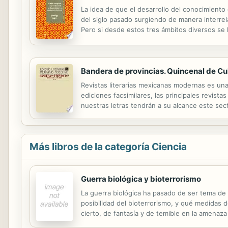
La idea de que el desarrollo del conocimiento
del siglo pasado surgiendo de manera interrel
Pero si desde estos tres ámbitos diversos se 
no ha producido, al menos hasta ahora, una vis
Bandera de provincias. Quincenal de Cu
Revistas literarias mexicanas modernas es un
ediciones facsimilares, las principales revista
nuestras letras tendrán a su alcance este secto
consulta, cada revista va precedida por una pr
Más libros de la categoría Ciencia
Guerra biológica y bioterrorismo
La guerra biológica ha pasado de ser tema de l
posibilidad del bioterrorismo, y qué medidas 
cierto, de fantasía y de temible en la amenaz
impresionante recolección y análisis de datos