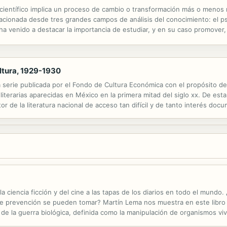
 científico implica un proceso de cambio o transformación más o menos r
acionada desde tres grandes campos de análisis del conocimiento: el psi
ha venido a destacar la importancia de estudiar, y en su caso promover
ión unificada o integrada de la construcción y aprendizaje del...
ltura, 1929-1930
a serie publicada por el Fondo de Cultura Económica con el propósito d
s literarias aparecidas en México en la primera mitad del siglo xx. De est
r de la literatura nacional de acceso tan difícil y de tanto interés docum
esentación y una ficha descriptiva, y cada volumen va provisto de un...
a ciencia ficción y del cine a las tapas de los diarios en todo el mundo
de prevención se pueden tomar? Martín Lema nos muestra en este libro e
a de la guerra biológica, definida como la manipulación de organismos vi
, y nos demuestra cómo esto de usar bacterias o toxinas como...