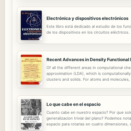
Electrónica y dispositivos electrónicos
Este libro está dedicado al estudio de los fund
de los dispositivos en los circuitos eléctricos.
Recent Advances in Density Functional
Of all the different areas in computational ch
approximation (LDA), which is computationall
clusters and solids. For atoms and molecules, 
can be used. Such encouraging results have in 
Lo que cabe en el espacio
Cuanto cabe en nuestro espacio? Por que solo 
generalizacion trivial del plano? Podemos not
espacio para rotarlas en cuatro dimensiones
del espacio. En este libro se devela como un