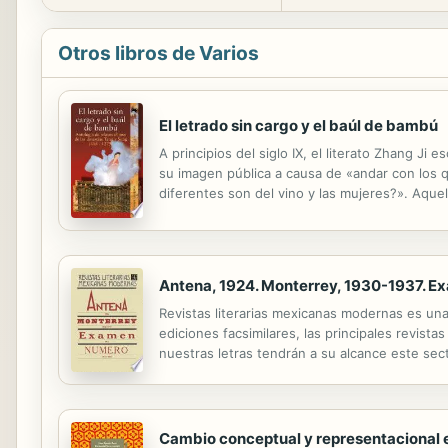
Otros libros de Varios
El letrado sin cargo y el baúl de bambú
A principios del siglo IX, el literato Zhang Ji
su imagen pública a causa de «andar con los q
diferentes son del vino y las mujeres?». Aque
son nocivas para la salud?». Aquellas historia
Antena, 1924. Monterrey, 1930-1937. E
Revistas literarias mexicanas modernas es un
ediciones facsimilares, las principales revista
nuestras letras tendrán a su alcance este secto
consulta, cada revista va precedida por una pr
Cambio conceptual y representacional en