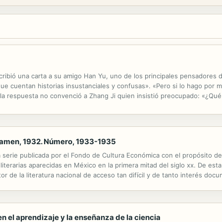
 escribió una carta a su amigo Han Yu, uno de los principales pensadores 
ue cuentan historias insustanciales y confusas». «Pero si lo hago por 
lla respuesta no convenció a Zhang Ji quien insistió preocupado: «¿Qué v
s «nocivas» son precisamente las recogidas en esta...
xamen, 1932. Número, 1933-1935
a serie publicada por el Fondo de Cultura Económica con el propósito d
s literarias aparecidas en México en la primera mitad del siglo xx. De est
r de la literatura nacional de acceso tan difícil y de tanto interés docum
esentación y una ficha descriptiva, y cada volumen va provisto de un...
 el aprendizaje y la enseñanza de la ciencia