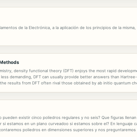
amentos de la Electrónica, a la aplicación de los principios de la misma,
 Methods
emistry, density functional theory (DFT) enjoys the most rapid developme
y less demanding, DFT can usually provide better answers than Hartree-
the results from DFT often rival those obtained by ab initio quantum ch
turn stimulated workers to further investigate the formal theory as wel
pueden existir cinco poliedros regulares y no seis? Que figuras llenan 
ar si estamos en un plano curveadoo si estamos sobre el? En lenguaje c
, contaremos poliedros en dimensiones superiores y nos preguntaremos
a parte de las matematicas describen las propiedades mas fundamentales