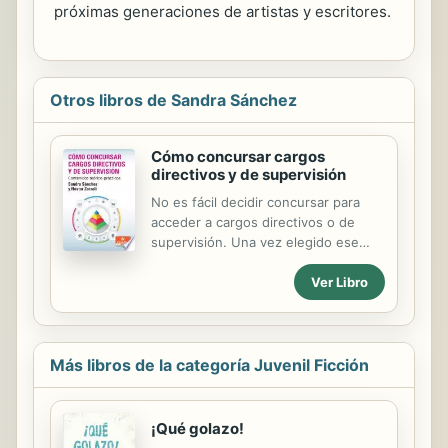
próximas generaciones de artistas y escritores.
Otros libros de Sandra Sánchez
Cómo concursar cargos
directivos y de supervisión
No es fácil decidir concursar para
acceder a cargos directivos o de
supervisión. Una vez elegido ese
paso, que requiere enfrentar
Ver Libro
diversas evaluaciones, surgen más
incertidumbres: ¿qué estudio?,
¿cómo lo hago? En ese recorrido,
hay múltiples recursos para tener
éxito. Este texto pretende ser un
Más libros de la categoría Juvenil Ficción
primer organizador, una forma de
abordar temáticas nodales a partir de
una lectura planificada que ponga a
¡Qué golazo!
tono a los aspirantes a cargos