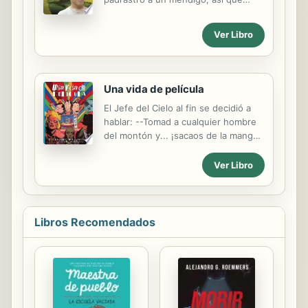
decide rescatarla.Juntos se escapan
de la aldea en las montañas a un
Ver Libro
pueblo donde es posible que haya
un nuevo hogar para Kinza. Y esto
es solo el comienzo de las aventuras
de Hamid y su hermanita.
Una vida de película
El Jefe del Cielo al fin se decidió a
hablar: --Tomad a cualquier hombre
del montón y... ¡sacaos de la manga
una vida emocionante! Sir Alfred
Hitchcock dijo: --Un caballero inglés
Ver Libro
siempre acepta un desafío... me
comprometo a transformar la vida del
más mediocre y aburrido de los
hombres en toda una aventura. ¡En
Libros Recomendados
una vida de película!