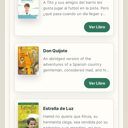
A Tito y sus amigos del barrio les
jerárquicos. Los contenidos a
gusta jugar al futbol en la pista. Pero
trabajar se presentan como un
¿qué pasa cuando un día llegan y
camino posible a transitar y están
está ocupada? A Tito y sus amigos
organizados en cinco dimensiones
del barrio les gusta jugar al futbol en
de análisis: la...
Ver Libro
la pista. Pero ¿qué pasa cuando un
día llegan y está ocupada? Una
historia sobre fútbol, sobre amistad y
sobre cómo las situaciones
Don Quijote
controvertidas pueden tener un final
An abridged version of the
imprevisible.
adventures of a Spanish country
gentleman, considered mad, and his
companion, who set out as knights
of old to right wrongs and punish
Ver Libro
evil.
Estrella de Luz
Hamid no quiere que Kinza, su
hermanita ciega, sea vendida por su
padrastro a un mendigo, asi que