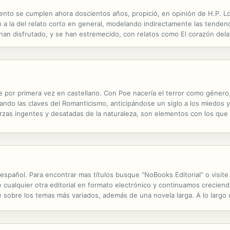
ento se cumplen ahora doscientos años, propició, en opinión de H.P. Lo
ino a la del relato corto en general, modelando indirectamente las tende
an disfrutado, y se han estremecido, con relatos como El corazón delator
os otros, verdaderas piezas maestras del relato de terror. La presente .
 por primera vez en castellano. Con Poe nacería el terror como género,
izando las claves del Romanticismo, anticipándose un siglo a los miedos
zas ingentes y desatadas de la naturaleza, son elementos con los que el
dos. Edgar Allan Poe nos lega una obra inmortal, catálogo de sus propio
 español. Para encontrar mas títulos busque “NoBooks Editorial” o vis
alquier otra editorial en formato electrónico y continuamos creciendo
ste sobre los temas más variados, además de una novela larga. A lo largo