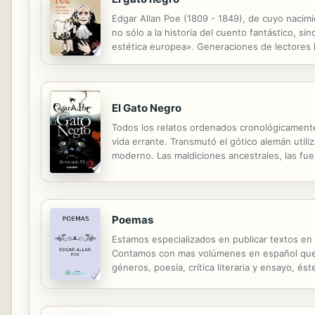
Edgar Allan Poe (1809 - 1849), de cuyo nacimi
no sólo a la historia del cuento fantástico, s
estética europea». Generaciones de lectores h
Hop-Frog, La máscara de la muerte roja, y tant
El Gato Negro
Todos los relatos ordenados cronológicamente
vida errante. Transmutó el gótico alemán util
moderno. Las maldiciones ancestrales, las fuer
enfrentarlo al pavor de sus miedos más profun
Poemas
Estamos especializados en publicar textos en
Contamos con mas volúmenes en español que cu
géneros, poesía, crítica literaria y ensayo, é
numerosas cartas.