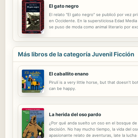
El gato negro
El relato "El gato negro" se publicó por vez p
en Occidente. En la supersticiosa Edad Media ll
se puso de moda como animal literario por exce
Allan Poe, tuvo en casa ese animal doméstico. P
Más libros de la categoría Juvenil Ficción
El caballito enano
Pirulí is a very little horse, but that doesn't
can be happy.
La herida del oso pardo
¿Por qué anda suelto un oso en el bosque de 
decisión. No hay mucho tiempo, la vida del oso
apasionante relato de aventuras, late la lucha