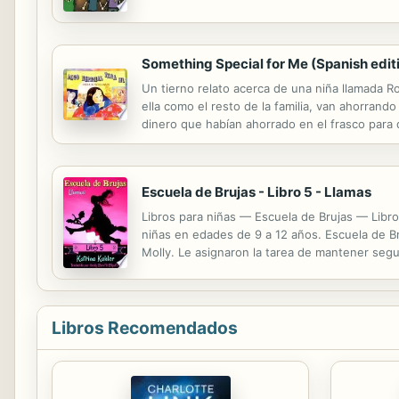
Something Special for Me (Spanish edit
Un tierno relato acerca de una niña llamada R
ella como el resto de la familia, van ahorrand
dinero que habían ahorrado en el frasco para 
o una cartera, decide comprar algo que también
Escuela de Brujas - Libro 5 - Llamas
Libros para niñas — Escuela de Brujas — Libro
niñas en edades de 9 a 12 años. Escuela de B
Molly. Le asignaron la tarea de mantener segu
descubre el secreto de Molly. ¿Ayudará ella en
Libros Recomendados