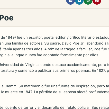
 Poe
de 1849) fue un escritor, poeta, editor y crítico literario est
n una familia de actores. Su padre, David Poe Jr., abandonó a l
l tenía apenas tres años. A raíz de la tragedia familiar, Poe fu
rginia, aunque nunca fue adoptado formalmente por ellos.
a Universidad de Virginia, donde destacó académicamente, pero
iteratura y comenzó a publicar sus primeros poemas. En 1827, p
nia Clemm. Su matrimonio fue una fuente de inspiración, pero ta
a la muerte en 1847. La pérdida de su esposa afectó profundamen
l cuento de terror y el desarrollo del relato policial. Sus rela