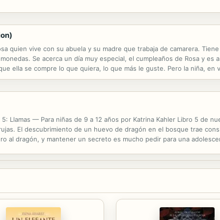
ion)
osa quien vive con su abuela y su madre que trabaja de camarera. Tiene 
o monedas. Se acerca un día muy especial, el cumpleaños de Rosa y es as
que ella se compre lo que quiera, lo que más le guste. Pero la niña, en
 haga feliz al resto de la familia.Te asombrará saber lo que Rosa...
 5: Llamas — Para niñas de 9 a 12 años por Katrina Kahler Libro 5 de nu
rujas. El descubrimiento de un huevo de dragón en el bosque trae cons
ro al dragón, y mantener un secreto es mucho pedir para una adolescent
 algo, o expondrá a Molly y a la Academia por no destruir a un dragón? 