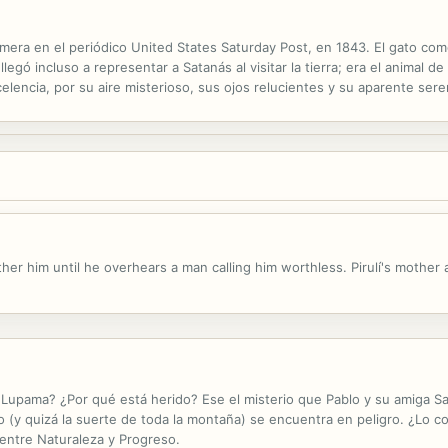
rimera en el periódico United States Saturday Post, en 1843. El gato com
egó incluso a representar a Satanás al visitar la tierra; era el animal d
lencia, por su aire misterioso, sus ojos relucientes y su aparente seren
ero en realidad, el gato es aquí la víctima de los...
 bother him until he overhears a man calling him worthless. Pirulí's mothe
Lupama? ¿Por qué está herido? Ese el misterio que Pablo y su amiga Sa
 (y quizá la suerte de toda la montaña) se encuentra en peligro. ¿Lo co
 entre Naturaleza y Progreso.