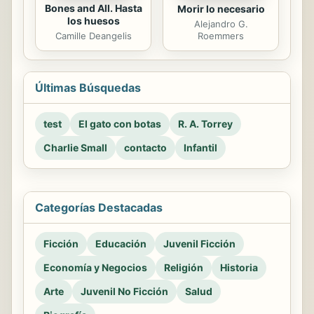
Bones and All. Hasta
Morir lo necesario
los huesos
Alejandro G.
Camille Deangelis
Roemmers
Últimas Búsquedas
test
El gato con botas
R. A. Torrey
Charlie Small
contacto
Infantil
Categorías Destacadas
Ficción
Educación
Juvenil Ficción
Economía y Negocios
Religión
Historia
Arte
Juvenil No Ficción
Salud