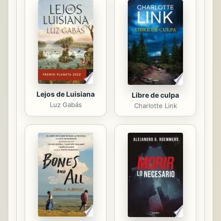
Pero todo se rompe cuando se ve
envuelto en un trágico y extraño
accidente con desgarradoras
consecuencias para ellas. Mientras
lucha por reconstruir todo lo que se
ha derrumbado,...
Lejos de Luisiana
Libre de culpa
Luz Gabás
Charlotte Link