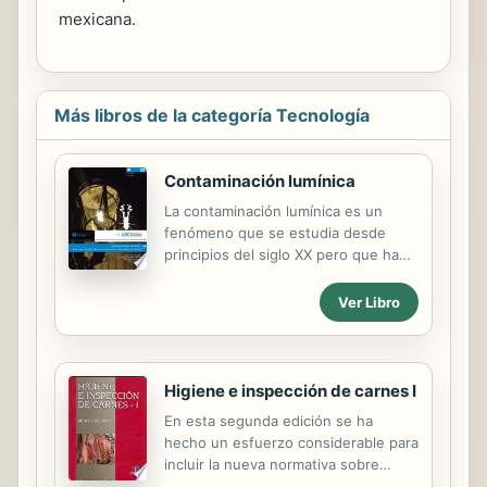
mexicana.
Más libros de la categoría Tecnología
Contaminación lumínica
La contaminación lumínica es un
fenómeno que se estudia desde
principios del siglo XX pero que ha
cobrado relevancia en las últimas
décadas. Su origen es la iluminación
Ver Libro
artificial, que ha modificado las
condiciones naturales nocturnas tal
como las conocíamos. En los
primeros apartados de este libro, se
Higiene e inspección de carnes I
exponen la problemática, las causas
En esta segunda edición se ha
y los efectos de la contaminación
hecho un esfuerzo considerable para
lumínica y, a continuación, se
incluir la nueva normativa sobre
describe técnicamente el foco
carne fresca de la Unión Europea,