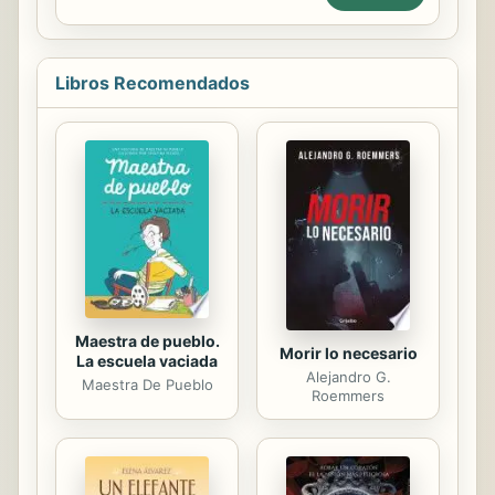
automóvil es mucho más alto que
muchos podría pensar: existe el
costo del seguro del automóvil, los
Libros Recomendados
impuestos, los intereses del
préstamo del automóvil, las
reparaciones, los costos del
combustible y el costo del vehículo
en sí.
Maestra de pueblo.
Morir lo necesario
La escuela vaciada
Alejandro G.
Maestra De Pueblo
Roemmers