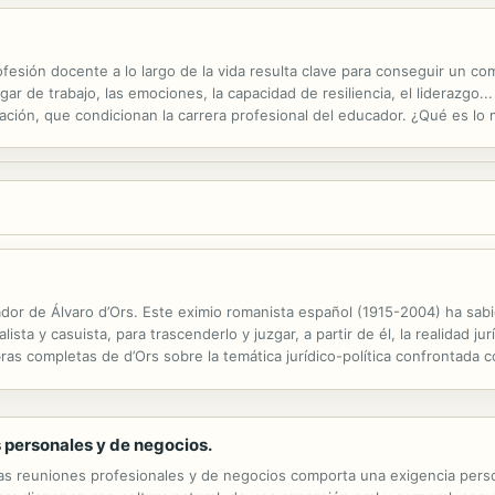
ofesión docente a lo largo de la vida resulta clave para conseguir un 
gar de trabajo, las emociones, la capacidad de resiliencia, el liderazgo..
ción, que condicionan la carrera profesional del educador. ¿Qué es l
 o son solamente "técnicos"? ¿Son los profesores quienes se implican e
ador de Álvaro d’Ors. Este eximio romanista español (1915-2004) ha sa
ista y casuista, para trascenderlo y juzgar, a partir de él, la realidad jur
ras completas de d’Ors sobre la temática jurídico-política confrontada c
e hoy la libertad personal y la de los grupos sociales...
s personales y de negocios.
 las reuniones profesionales y de negocios comporta una exigencia pers