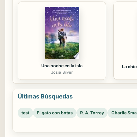
Una noche en la isla
La chi
Josie Silver
Últimas Búsquedas
test
El gato con botas
R. A. Torrey
Charlie Smal