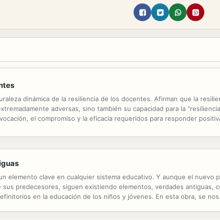
entes
uraleza dinámica de la resiliencia de los docentes. Afirman que la resili
extremadamente adversas, sino también su capacidad para la “resiliencia
ocación, el compromiso y la eficacia requeridos para responder positiv
apaz de promover esperanza y optimismo en vez de desesperación,...
iguas
un elemento clave en cualquier sistema educativo. Y aunque el nuevo pr
e sus predecesores, siguen existiendo elementos, verdades antiguas, c
initorios en la educación de los niños y jóvenes. En esta obra, se no
videncia, para comprender la vida de los profesores. Los autores utilizan