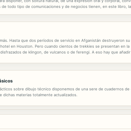
ara disponer, con soltura natural, de una expresión oral y corporal, con
s de todo tipo de comunicaciones y de negocios tienen, en este libro, l
toda circunstancia y para cualquier nivel.
 más. Hasta que dos períodos de servicio en Afganistán destruyeron su f
hotel en Houston. Pero cuando cientos de trekkies se presentan en la 
s disfrazados de klingon, de vulcanos o de ferengi. A eso hay que añadir
 carne humana. Mientras los sangrientos cadáveres vuelven a la vida y e
básicos
ácticos sobre dibujo técnico disponemos de una sere de cuadernos de 
 dichas materias totalmente actualizados.