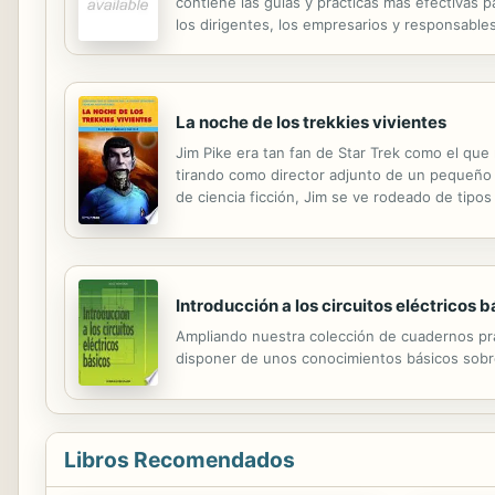
contiene las guías y prácticas más efectivas p
los dirigentes, los empresarios y responsable
para desenvolverse con aplomo y seguridad en 
La noche de los trekkies vivientes
Jim Pike era tan fan de Star Trek como el que
tirando como director adjunto de un pequeño 
de ciencia ficción, Jim se ve rodeado de tipo
infectados en salvajes zombies, anhelantes de
Introducción a los circuitos eléctricos 
Ampliando nuestra colección de cuadernos pr
disponer de unos conocimientos básicos sobre
Libros Recomendados