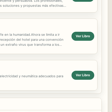
vincente y persuasiva. Los profesionales,
as soluciones y propuestas más efectivas
e en la humanidad.Ahora se limita a ir
Ver Libro
recepción del hotel para una convención
 un extraño virus que transforma a los
l planeta ...
Ver Libro
electricidad y neumática adecuados para