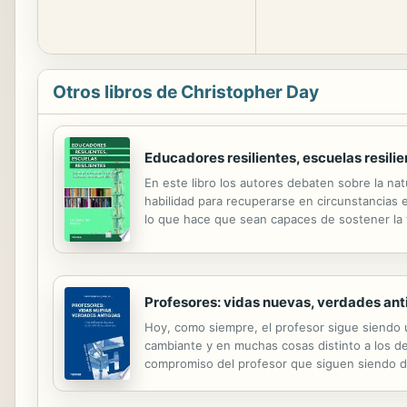
Otros libros de Christopher Day
Educadores resilientes, escuelas resili
En este libro los autores debaten sobre la nat
habilidad para recuperarse en circunstancias 
lo que hace que sean capaces de sostener la v
inherentes a su vida profesional. Un libro c
Profesores: vidas nuevas, verdades ant
Hoy, como siempre, el profesor sigue siendo 
cambiante y en muchas cosas distinto a los d
compromiso del profesor que siguen siendo def
informado por la investigación y basado en la e