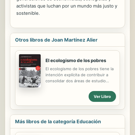
activistas que luchan por un mundo más justo y
sostenible.
Otros libros de Joan Martínez Alier
El ecologismo de los pobres
El ecologismo de los pobres tiene la
intención explícita de contribuir a
consolidar dos áreas de estudio
recientes, la ecología política y la
economía ecológica, al tiempo que
Ver Libro
analiza las relaciones entre ambas. El
libro analiza diversas
manifestaciones del creciente
'movimiento por la justicia ecológica',
Más libros de la categoría Educación
así como el 'ecologismo popular' y el
'ecologismo de los pobres', que en