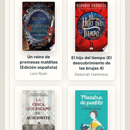
que empezar por saber cómo
dirigirse a uno; ingenio, que
involucra tener la capacidad de
innovar de manera confiada y de
adaptarse a un mundo cambiante;
amor, pues se trabaja con personas,
a las que hay que tratar...
Un reino de
El hijo del tiempo (El
promesas malditas
descubrimiento de
(Edición española)
las brujas 4)
Lexi Ryan
Deborah Harkness