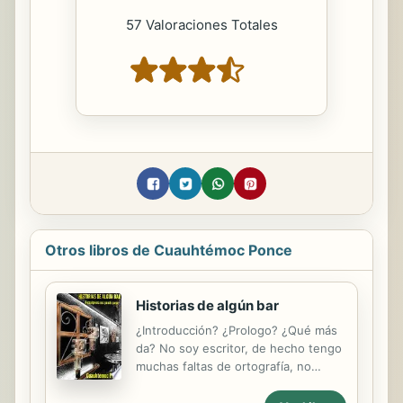
57 Valoraciones Totales
Otros libros de Cuauhtémoc Ponce
Historias de algún bar
¿Introducción? ¿Prologo? ¿Qué más
da? No soy escritor, de hecho tengo
muchas faltas de ortografía, no
conozco las leyes de literatura para
crear un libro, vamos, no terminé ni