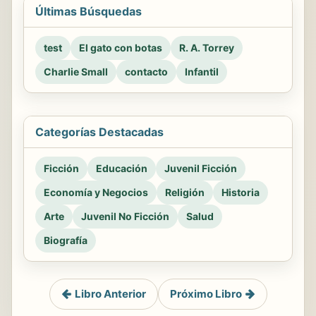
Últimas Búsquedas
test
El gato con botas
R. A. Torrey
Charlie Small
contacto
Infantil
Categorías Destacadas
Ficción
Educación
Juvenil Ficción
Economía y Negocios
Religión
Historia
Arte
Juvenil No Ficción
Salud
Biografía
Libro Anterior
Próximo Libro