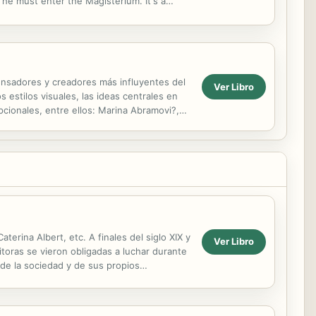
w he must enter the Magisterium. It's a
pensadores y creadores más influyentes del
Ver Libro
estilos visuales, las ideas centrales en
pcionales, entre ellos: Marina Abramovi?,
.
erina Albert, etc. A finales del siglo XIX y
Ver Libro
itoras se vieron obligadas a luchar durante
de la sociedad y de sus propios
otas...