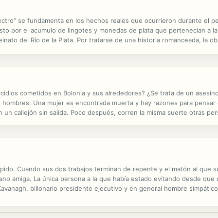
pectro” se fundamenta en los hechos reales que ocurrieron durante el pe
o por el acumulo de lingotes y monedas de plata que pertenecían a la
inato del Río de la Plata. Por tratarse de una historia romanceada, la ob
que permitieron al autor imaginar lo que en verdad ocurrió con los...
idios cometidos en Bolonia y sus alrededores? ¿Se trata de un asesino
us hombres. Una mujer es encontrada muerta y hay razones para pensar
 en un callejón sin salida. Poco después, corren la misma suerte otras 
erie viene a la mente de todos los investigadores hasta que el posible 
pido. Cuando sus dos trabajos terminan de repente y el matón al que su
mano amiga. La única persona a la que había estado evitando desde que 
Kavanagh, billonario presidente ejecutivo y en general hombre simpático
do a Sophie que sea ella. Le está ofreciendo mucho dinero y un guardarr