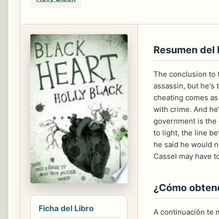
Resumen del
The conclusion to 
assassin, but he's 
cheating comes as e
with crime. And he'
government is the 
to light, the line
he said he would ne
Cassel may have to
¿Cómo obtener
Ficha del Libro
A continuación te m