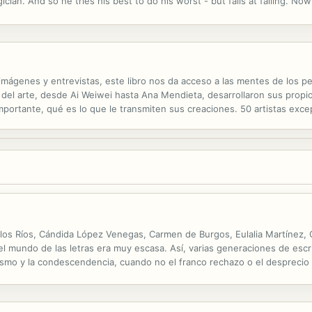
ician. And so he tries his best to do his worst - but fails at failing. No
Call realizes it has dark ties to his past and a twisty path to his...
imágenes y entrevistas, este libro nos da acceso a las mentes de los 
l arte, desde Ai Weiwei hasta Ana Mendieta, desarrollaron sus propios 
mportante, qué es lo que le transmiten sus creaciones. 50 artistas exce
m June Paik, Gerhard Richter, Louise Bourgeois, Cindy Sherman, Yinka..
os Ríos, Cándida López Venegas, Carmen de Burgos, Eulalia Martínez, Cat
el mundo de las letras era muy escasa. Así, varias generaciones de escr
ismo y la condescendencia, cuando no el franco rechazo o el desprecio 
n varios relatos escritos por escritoras finiseculares con prólgogo y n