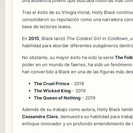
una audiencia juvenil que buscaba historias más com
Tras el éxito de su trilogía inicial, Holly Black cont
consolidaron su reputación como una narradora consu
base de lectores leales.
En
2015
, Black lanzó
The Coldest Girl in Coldtown
, 
habilidad para abordar diferentes subgéneros dentro
No obstante, su mayor éxito ha sido la serie
The Folk
poder en un mundo de faeries, ha sido un fenómeno 
han convertido a Black en una de las figuras más des
The Cruel Prince
- 2018
The Wicked King
- 2019
The Queen of Nothing
- 2019
Además de su trabajo como autora, Holly Black tambié
Cassandra Clare
, demuestra su habilidad para trabaj
enfoque innovador y un profundo entendimiento de la 