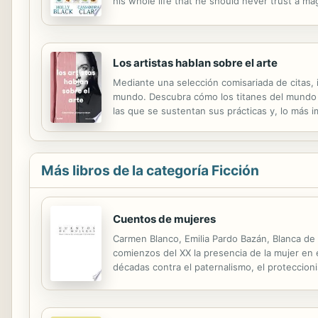
his whole life that he should never trust a mag
place that's both sensational and sinister. And 
Los artistas hablan sobre el arte
Mediante una selección comisariada de citas, 
mundo. Descubra cómo los titanes del mundo de
las que se sustentan sus prácticas y, lo más i
Lisa Reihana, Theaster Gates, Tracey Emin, Na
Más libros de la categoría Ficción
Cuentos de mujeres
Carmen Blanco, Emilia Pardo Bazán, Blanca de l
comienzos del XX la presencia de la mujer en 
décadas contra el paternalismo, el proteccion
compañeros literatos. Reunimos en este volume