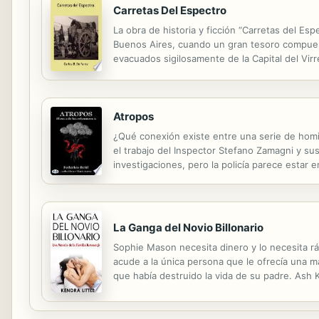
Carretas Del Espectro
La obra de historia y ficción “Carretas del Es
Buenos Aires, cuando un gran tesoro compuest
evacuados sigilosamente de la Capital del Virre
y verídico asentado sobre datos y documentos 
Atropos
¿Qué conexión existe entre una serie de homic
el trabajo del Inspector Stefano Zamagni y s
investigaciones, pero la policía parece estar
tienen algo en común. La idea del asesino en s
La Ganga del Novio Billonario
Sophie Mason necesita dinero y lo necesita rá
acude a la única persona que le ofrecía una 
que había destruido la vida de su padre. Ash 
ayudarle a cerrar un contrato, y él le ha pedi