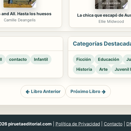
 and All. Hasta los huesos
La chica que escapó de Au
Camille Deangelis
Ellie Midwood
Categorías Destacad
l
contacto
Infantil
Ficción
Educación
Ju
Historia
Arte
Juvenil 
Libro Anterior
Próximo Libro
26 piruetaeditorial.com
|
Política de Privacidad
|
Contacto
|
D