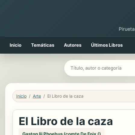
Pirueta
Inicio
Temáticas
Autores
Últimos Libros
Buscar libros
Inicio
Arte
El Libro de la caza
El Libro de la caza
Gaston Iii Phoebus (comte De Foix ()