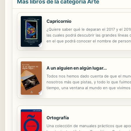
Más libros de la categoría Arte
Capricornio
¿Quiere saber qué le deparan el 2017 y el 2018
las cuales podrá descubrir las grandes líneas 
en el que podrá conocer el nombre de personaj
le explicará las características generales de Ca
A un alguien en algún lugar...
Todos nos hemos dado cuenta de que el mundo
nosotros más que pistas, y todo lo que fuimos
tiempo, una ventana al mundo en que vivimos d
respuestas a su pasado, de averiguar su propio
Ortografía
Una colección de manuales prácticos que aport