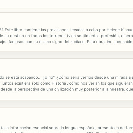
? Este libro contiene las previsiones llevadas a cabo por Helene Kinauer
de su destino en todos los terrenos (vida sentimental, profesión, dinero,
es famosos con su mismo signo del zodiaco. Esta obra, indispensable pa
pricornio, la influencia de los planetas en su personalidad, ...
 se está acabando... ¿o no? ¿Cómo sería vernos desde una mirada ajen
 juntos existiera sólo como Historia ¿cómo nos verían los que siguieran
esde la perspectiva de una civilización muy posterior a la nuestra, que
 origen y el motivo de la desaparición de el antiguo orden. Abre este lib
a la información esencial sobre la lengua española, presentada de forma