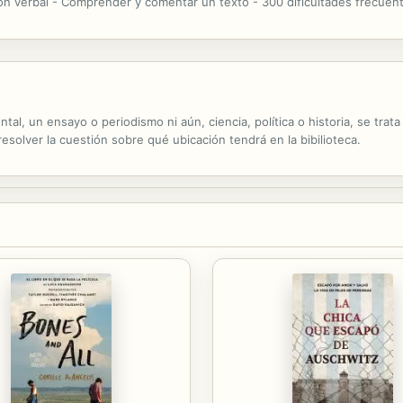
ión verbal - Comprender y comentar un texto - 300 dificultades frecuent
tal, un ensayo o periodismo ni aún, ciencia, política o historia, se trat
 resolver la cuestión sobre qué ubicación tendrá en la bibilioteca.