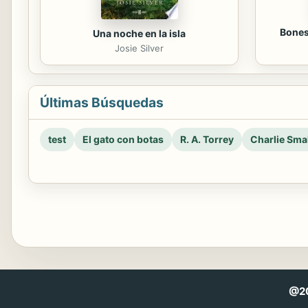
Bones
Una noche en la isla
Josie Silver
Últimas Búsquedas
test
El gato con botas
R. A. Torrey
Charlie Smal
@20