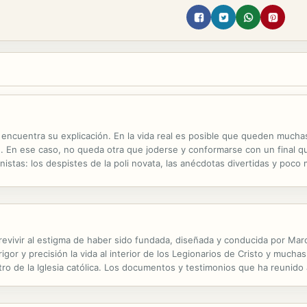
re encuentra su explicación. En la vida real es posible que queden much
. En ese caso, no queda otra que joderse y conformarse con un final qu
istas: los despistes de la poli novata, las anécdotas divertidas y poco 
 prácticas" a especialista en ciberseguridad: las aventuras de una...
revivir al estigma de haber sido fundada, diseñada y conducida por Marc
gor y precisión la vida al interior de los Legionarios de Cristo y muchas
o de la Iglesia católica. Los documentos y testimonios que ha reunido
e, en nombre de Dios, construyó su propio reino y los defraudó....