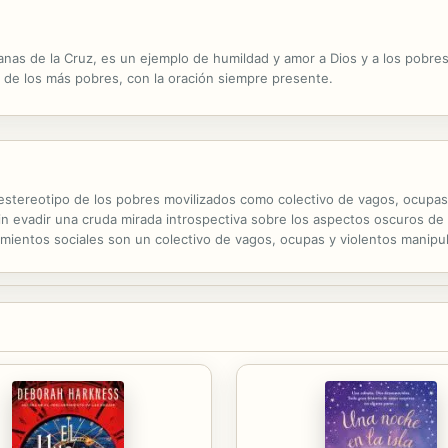
nas de la Cruz, es un ejemplo de humildad y amor a Dios y a los pobres. 
s de los más pobres, con la oración siempre presente.
el estereotipo de los pobres movilizados como colectivo de vagos, ocupa
in evadir una cruda mirada introspectiva sobre los aspectos oscuros d
imientos sociales son un colectivo de vagos, ocupas y violentos manipu
que gozan de mucha influencia en la sociedad, sino también de la gent