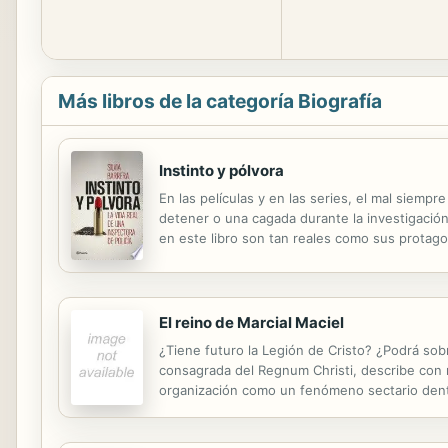
Más libros de la categoría Biografía
Instinto y pólvora
En las películas y en las series, el mal siemp
detener o una cagada durante la investigación
en este libro son tan reales como sus protagon
impotencia y las injusticias... De "pepinilla en
El reino de Marcial Maciel
¿Tiene futuro la Legión de Cristo? ¿Podrá sob
consagrada del Regnum Christi, describe con ri
organización como un fenómeno sectario dentr
sus recursos, su fe y devoción a un hombre qu