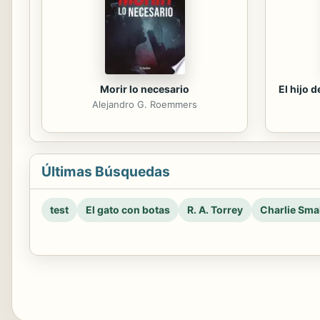
Morir lo necesario
El hijo 
Alejandro G. Roemmers
Últimas Búsquedas
test
El gato con botas
R. A. Torrey
Charlie Smal