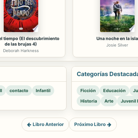
del tiempo (El descubrimiento
Una noche en la isla
de las brujas 4)
Josie Silver
Deborah Harkness
Categorías Destacad
l
contacto
Infantil
Ficción
Educación
Ju
Historia
Arte
Juvenil 
Libro Anterior
Próximo Libro