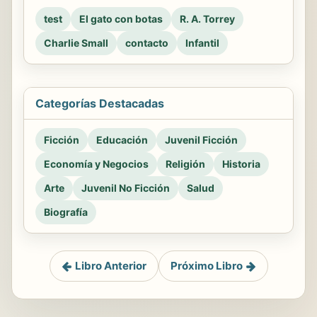
test
El gato con botas
R. A. Torrey
Charlie Small
contacto
Infantil
Categorías Destacadas
Ficción
Educación
Juvenil Ficción
Economía y Negocios
Religión
Historia
Arte
Juvenil No Ficción
Salud
Biografía
Libro Anterior
Próximo Libro