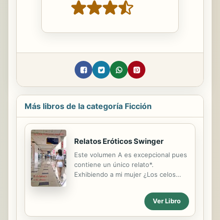
Más libros de la categoría Ficción
Relatos Eróticos Swinger
Este volumen A es excepcional pues
contiene un único relato*.
Exhibiendo a mi mujer ¿Los celos
siempre son destructivos o pueden
ayudar a una pareja a reencontrar la
Ver Libro
pasión? Salvador siempre ha celado a
su esposa, una ama de casa común.