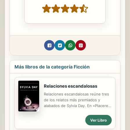
Más libros de la categoría Ficción
Relaciones escandalosas
Relaciones escandalosas reúne tres
de los relatos más premiados y
alabados de Sylvia Day. En «Placeres
robados» conoceremos a Sebastian
Blake, un conde convertido en
Ver Libro
infame pirata cuyo tesoro más
tentador es su propia esposa. En «La