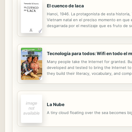
El cuenco de laca
Hanoi, 1946. La protagonista de esta historia,
Vietnam natal en el preciso momento en que es
desgarrada por el mestizaje que es fruto de 
Tecnología para todos: Wifi en todo el 
Many people take the Internet for granted. Bu
developed and tested to bring the Internet to
they build their literacy, vocabulary, and com
culminating activity require students to connec
La Nube
A tiny cloud floating over the sea becomes big