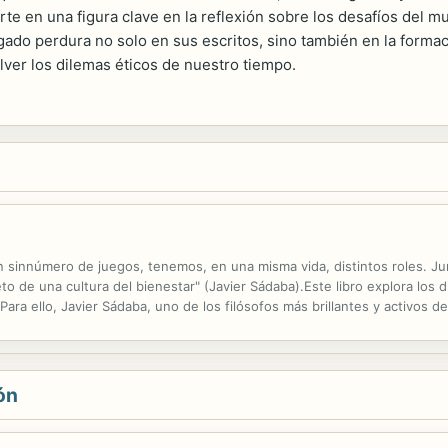
vierte en una figura clave en la reflexión sobre los desafíos de
egado perdura no solo en sus escritos, sino también en la for
lver los dilemas éticos de nuestro tiempo.
 sinnúmero de juegos, tenemos, en una misma vida, distintos roles. Jun
to de una cultura del bienestar" (Javier Sádaba).Este libro explora los
 Para ello, Javier Sádaba, uno de los filósofos más brillantes y activos 
o las falsas promesas de una felicidad infinita que se revisten, con...
ón