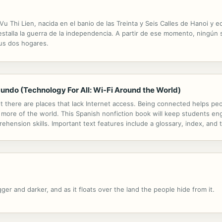
 Vu Thi Lien, nacida en el banio de las Treinta y Seis Calles de Hanoi y 
talla la guerra de la independencia. A partir de ese momento, ningún s
sus dos hogares.
mundo (Technology For All: Wi-Fi Around the World)
t there are places that lack Internet access. Being connected helps p
 more of the world. This Spanish nonfiction book will keep students en
prehension skills. Important text features include a glossary, index, an
t back to the text as they develop their higher-order thinking skills. Che
ger and darker, and as it floats over the land the people hide from it.