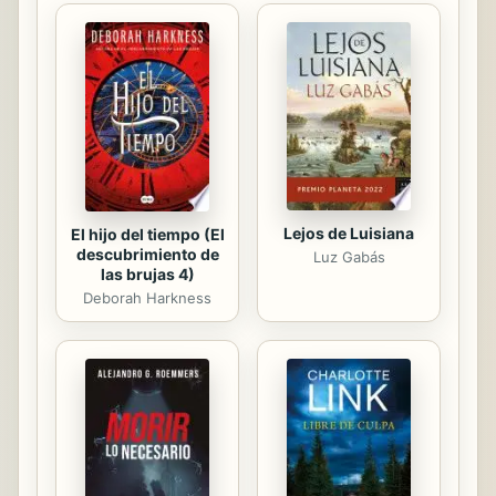
Autofagia es una novela coral que
nos acerca a un mundo de
ausencias, a un presente nebuloso
que parece devorarse a sí mismo. Es
la tercera novela de Alaíde Ventura
Medina, una de las narradoras más
interesantes ...
Lejos de Luisiana
El hijo del tiempo (El
descubrimiento de
Luz Gabás
las brujas 4)
Deborah Harkness