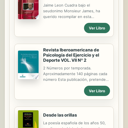
Jaime Leon Cuadra bajo el
seudonimo Monsieur James, ha
querido recompilar en esta
Antologia, segun su criterio y
Ver Libro
apreciacion personal, las mejores
obras de los autores que
autorizadamente participan en ella."
Revista Iberoamericana de
Psicología del Ejercicio y el
Deporte VOL. VII Nº 2
2 Números por temporada.
Aproximadamente 140 páginas cada
número Esta publicación, pretende
ser un vehículo de transmisión y
Ver Libro
difusión de la Psicología del Ejercicio
y el Deporte. En ella se intenta la
difusión científica de todos aquellos
trabajos de investigación, ya sean
teóricos como aplicados, así como de
Desde las orillas
la práctica profesional y experiencias
La poesía española de los años 50,
que se está realizando en nuestro