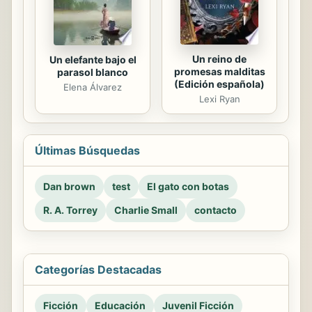
Un reino de
Un elefante bajo el
promesas malditas
parasol blanco
(Edición española)
Elena Álvarez
Lexi Ryan
Últimas Búsquedas
Dan brown
test
El gato con botas
R. A. Torrey
Charlie Small
contacto
Categorías Destacadas
Ficción
Educación
Juvenil Ficción