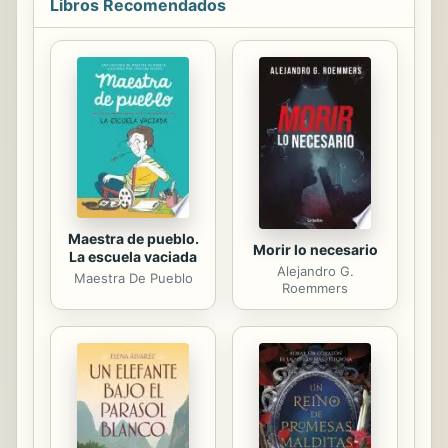
Libros Recomendados
sobre el tamaño de tu pene? ¿Sigues
repitiéndote a ti mismo que el
tamaño no importa, pero en el fondo
sabes que todos preferirían tener un
miembro más grande y largo? Si has
contestado "sí" a alguna de esas
preguntas, entonces necesitas
escuchar este libro. No hay manera
de...
Maestra de pueblo.
Morir lo necesario
La escuela vaciada
Alejandro G.
Maestra De Pueblo
Roemmers