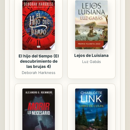
y los humanos... Manadas de Homo
erectus empiezan a aparecer en
Nueva York, en París, en Ginebra...
Decenas de individuos de
prominentes mandíbulas y cubiertos
de...
Lejos de Luisiana
El hijo del tiempo (El
descubrimiento de
Luz Gabás
las brujas 4)
Deborah Harkness