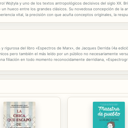
l Wojtyla y uno de los textos antropológicos decisivos del siglo XX. Bril
e un hueco entre los grandes clásicos. Su novedosa concepción de la an
periencia vital, la precisión con que acuña conceptos originales, la resp
cilia desde una perspectiva personalista la filosofía del ser y de la...
y rigurosa del libro «Espectros de Marx», de Jacques Derrida (4a edici
micos pero también el más leído por un público no necesariamente vers
 filiación en todo momento reconocidamente derridiana, «Espectrograf
esumirse, muy brevemente, en la denuncia de la hegemonía de una...