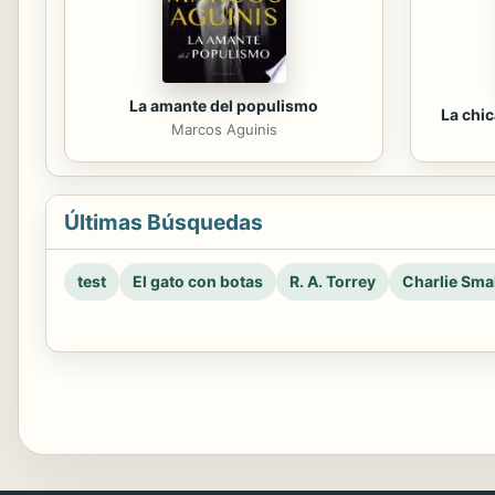
La amante del populismo
La chi
Marcos Aguinis
Últimas Búsquedas
test
El gato con botas
R. A. Torrey
Charlie Smal