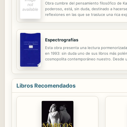
Obra cumbre del pensamiento filosófico de Karo
poderoso, está, sin duda, destinado a hacers
reflexiones en las que se trasluce una rica ex
hombre y, sobre todo, el modo genial en que con
Espectrografías
Esta obra presenta una lectura pormenorizada 
en 1993: sin duda uno de sus libros más polé
cosmopolita contemporáneo nuestro. Desde una
reflexión del libro de Derrida, que podrían r
Libros Recomendados