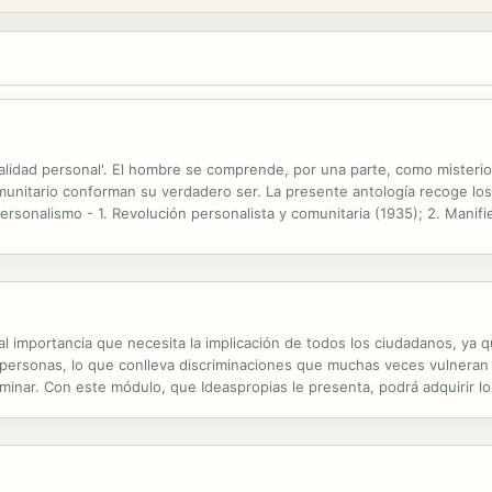
lidad personal'. El hombre se comprende, por una parte, como misterio d
omunitario conforman su verdadero ser. La presente antología recoge lo
l personalismo - 1. Revolución personalista y comunitaria (1935); 2. Manifi
 el personalismo? (1947); 5. El personalismo (1949); 6. La cristiandad...
al importancia que necesita la implicación de todos los ciudadanos, ya
s personas, lo que conlleva discriminaciones que muchas veces vulneran
minar. Con este módulo, que Ideaspropias le presenta, podrá adquirir l
 tanto su desarrollo histórico como la legislación en la que este térmi