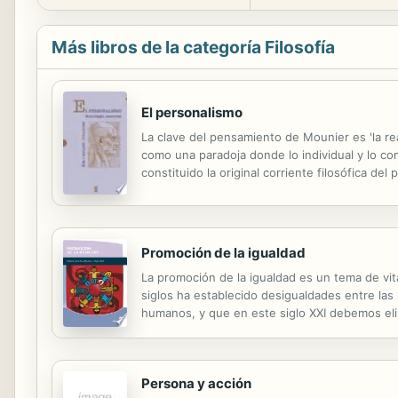
Más libros de la categoría Filosofía
El personalismo
La clave del pensamiento de Mounier es 'la rea
como una paradoja donde lo individual y lo c
constituido la original corriente filosófica de
Personalismo y cristianismo (1939); 4. ¿Qué es
Promoción de la igualdad
La promoción de la igualdad es un tema de vit
siglos ha establecido desigualdades entre la
humanos, y que en este siglo XXI debemos eli
adentrarse en el concepto de igualdad, conocer
Persona y acción