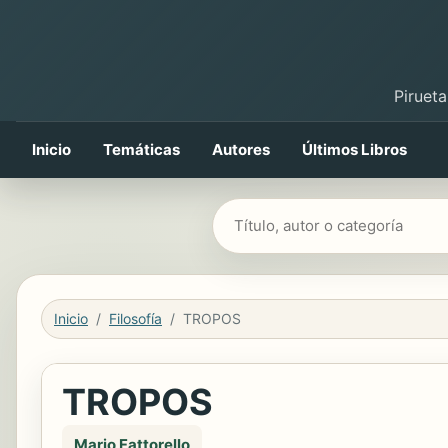
Pirueta
Inicio
Temáticas
Autores
Últimos Libros
Buscar libros
Inicio
Filosofía
TROPOS
TROPOS
Mario Fattorello