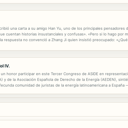
s mejores historias de Ciencia Ficción que te dejarán sorprendido, que
 escribió una carta a su amigo Han Yu, uno de los principales pensadores 
ue cuentan historias insustanciales y confusas». «Pero si lo hago por 
lla respuesta no convenció a Zhang Ji quien insistió preocupado: «¿Qué v
s «nocivas» son precisamente las recogidas en esta...
l IV.
 y un honor participar en este Tercer Congreso de ASIDE en representac
) y de la Asociación Española de Derecho de la Energía (AEDEN), sinti
fecunda comunidad de juristas de la energía latinoamericana a España —
e Europa que se integran en EFELA.