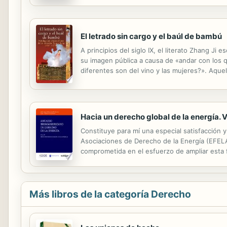
consecuencias. Una combinación perfecta de la
El letrado sin cargo y el baúl de bambú
A principios del siglo IX, el literato Zhang Ji
su imagen pública a causa de «andar con los q
diferentes son del vino y las mujeres?». Aque
son nocivas para la salud?». Aquellas historia
Hacia un derecho global de la energía. Vo
Constituye para mí una especial satisfacción
Asociaciones de Derecho de la Energía (EFELA
comprometida en el esfuerzo de ampliar esta 
jurídica—, así como a los numerosos países d
Más libros de la categoría Derecho