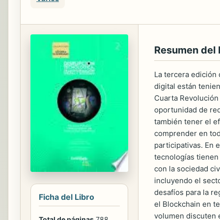
Resumen del
La tercera edición 
digital están tenie
Cuarta Revolución 
oportunidad de red
también tener el ef
comprender en todo
participativas. En 
tecnolo­gías tiene
con la sociedad civ
incluyendo el sect
desafíos para la re
Ficha del Libro
el Blockchain en te
volumen discuten en
Total de páginas
788