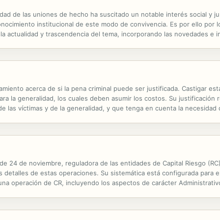
lidad de las uniones de hecho ha suscitado un notable interés social y 
nocimiento institucional de este modo de convivencia. Es por ello por l
la actualidad y trascendencia del tema, incorporando las novedades e ini
roliferación de normas autonómicas de parejas de hecho ha obligado a ..
miento acerca de si la pena criminal puede ser justificada. Castigar es
ra la generalidad, los cuales deben asumir los costos. Su justificació
 las víctimas y de la generalidad, y que tenga en cuenta la necesidad d
 de 24 de noviembre, reguladora de las entidades de Capital Riesgo (RC
etalles de estas operaciones. Su sistemática está configurada para expl
una operación de CR, incluyendo los aspectos de carácter Administrativo,
arias y la problemática de la concentración desde la perspectiva del Dere