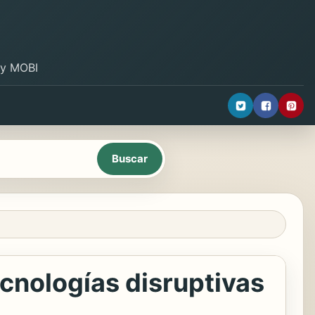
B y MOBI
tecnologías disruptivas