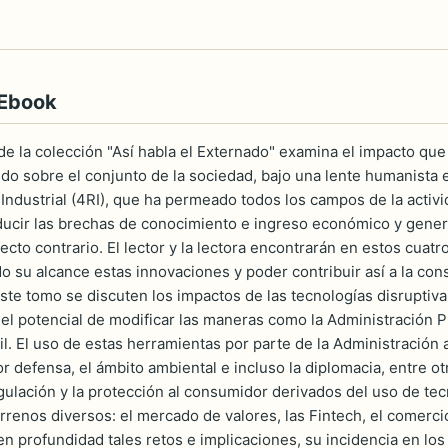
 Ebook
de la colección "Así habla el Externado" examina el impacto que 
ndo sobre el conjunto de la sociedad, bajo una lente humanista e 
Industrial (4RI), que ha permeado todos los campos de la activ
ucir las brechas de conocimiento e ingreso económico y gener
ecto contrario. El lector y la lectora encontrarán en estos cuatr
 su alcance estas innovaciones y poder contribuir así a la cons
este tomo se discuten los impactos de las tecnologías disruptivas
n el potencial de modificar las maneras como la Administración 
il. El uso de estas herramientas por parte de la Administración 
or defensa, el ámbito ambiental e incluso la diplomacia, entre o
gulación y la protección al consumidor derivados del uso de tecno
rrenos diversos: el mercado de valores, las Fintech, el comercio
 profundidad tales retos e implicaciones, su incidencia en los 