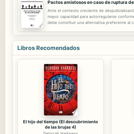
Pactos amistosos en caso de ruptura de 
Ante el contexto creciente de desjudicializaci
mayor capacidad para autorregularse conforme 
debe constituir una alternativa preferente al 
pareja. Para la consecución de dicho propósit
Libros Recomendados
El hijo del tiempo (El descubrimiento
de las brujas 4)
Deborah Harkness