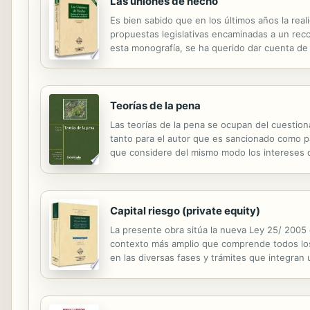
Las uniones de hecho
Es bien sabido que en los últimos años la rea
propuestas legislativas encaminadas a un reco
esta monografía, se ha querido dar cuenta de 
luz durante este lustro. En este sentido, la p
Teorías de la pena
Las teorías de la pena se ocupan del cuestiona
tanto para el autor que es sancionado como pa
que considere del mismo modo los intereses de
Capital riesgo (private equity)
La presente obra sitúa la nueva Ley 25/ 2005
contexto más amplio que comprende todos los d
en las diversas fases y trámites que integran 
Financieros. Sin olvidar las cuestiones societ