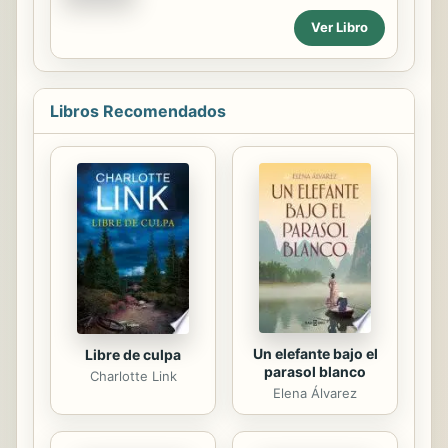
lo largo de casi 30 años, Brassaï crea
Ver Libro
un revelador perfil de Picasso y, al
mismo tiempo, construye una
emocionante crónica del arte en la
que se desfilan extraordinarios
Libros Recomendados
personajes como Dalí, Matisse,
Camus, Sartre y Cocteau. "Si alguien
quiere entenderme -dice Picasso-,
debe leer este libro".
Un elefante bajo el
Libre de culpa
parasol blanco
Charlotte Link
Elena Álvarez