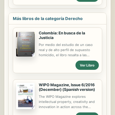
este libro se sintetizan los
elementos jurídico-económicos, que
vinculan la compleja estructura del
las relaciones económicas
Más libros de la categoría Derecho
enmarcadas en las decisiones
legislativas a fin de señalar sus
ventajas y desventajas.Esta obra se
Colombia: En busca de la
Justicia
propone realizar un inventario lo mas
exhaustivo posible de las tesis
Por medio del estudio de un caso
desarrolladas a través del análisis
real y de alto perfil de supuesto
económico sobre el Estado, sus
homicidio, el libro resalta a las
funciones y sus limites, procurando
deficiencias procesales y de
destilar, armonizar o...
Ver Libro
derechos fundamentales del sistema
penal colombiano como ejemplo de
sistemas penales inquisitivos por
todo el mundo, pero particularmente
WIPO Magazine, Issue 6/2016
los de Latino América. La obra sirve
(December) (Spanish version)
de recurso intelectual primordial para
el académico, político, alumno,
The WIPO Magazine explores
funcionario, y ciudadano de otra
intellectual property, creativity and
manera por igual en reconocer y
innovation in action across the
apreciar la necesidad urgente de
world.