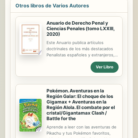
Otros libros de Varios Autores
Anuario de Derecho Penal y
Ciencias Penales (tomo LXXIII,
2020)
Este Anuario publica artículos
doctrinales de los más destacados
Penalistas españoles y extranjeros,
comentarios de Legislación y
Ver Libro
Jurisprudencia y notas bibliográficas
sobre libros y revistas de esta
especialidad. ISSN: 0210-3001 ISSN
de la edición en línea, pdf: 2659-
Pokémon. Aventuras en la
899X
Región Galar: El choque de los
Gigamax + Aventuras en la
Región Alola. El combate por el
cristal/Gigantamax Clash /
Battle for the
Aprende a leer con las aventuras de
Pikachu y tus Pokémon favoritos,